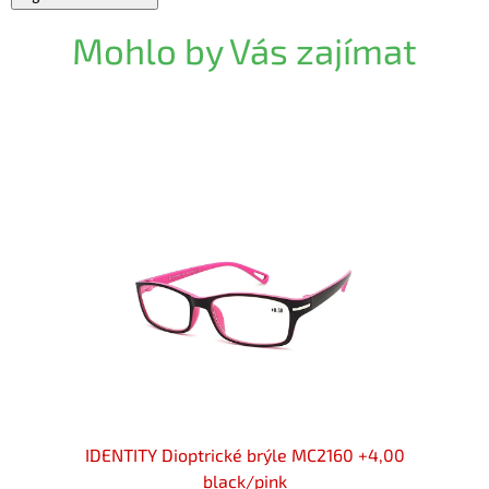
Mohlo by Vás zajímat
 +4,00
IDENTITY Dioptrické brýle MC2160 +4,00
IDENT
black/pink