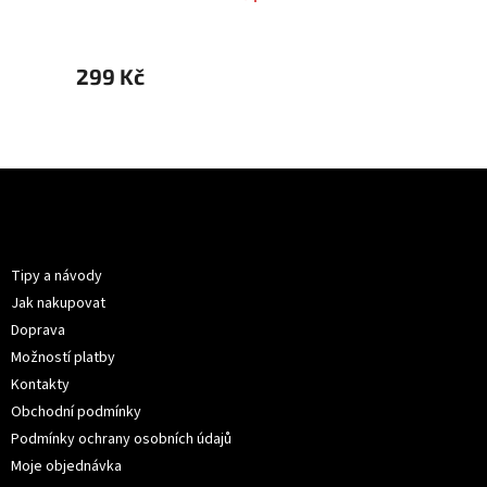
299 Kč
299 
Z
á
p
Informace pro vás
a
t
Tipy a návody
í
Jak nakupovat
Doprava
Možností platby
Kontakty
Obchodní podmínky
Podmínky ochrany osobních údajů
Moje objednávka