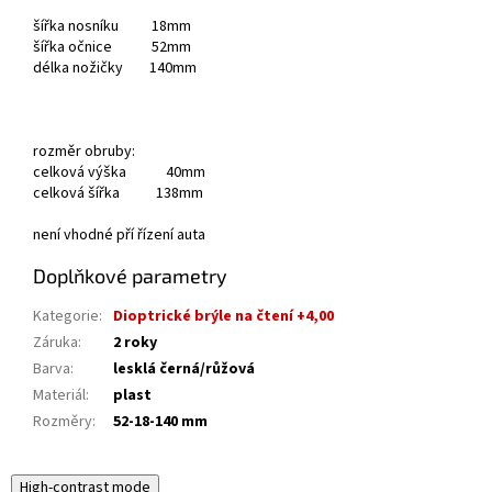
šířka nosníku 18mm
šířka očnice 52mm
délka nožičky 140mm
rozměr obruby:
celková výška 40mm
celková šířka 138mm
není vhodné pří řízení auta
Doplňkové parametry
Kategorie
:
Dioptrické brýle na čtení +4,00
Záruka
:
2 roky
Barva
:
lesklá černá/růžová
Materiál
:
plast
Rozměry
:
52-18-140 mm
High-contrast mode