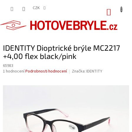
Přejít
na
CZK
NÁKUP
obsah
KOŠÍK
IDENTITY Dioptrické brýle MC2217
+4,00 flex black/pink
65983
Průměrné
1 hodnocení
Podrobnosti hodnocení
Značka:
IDENTITY
hodnocení
produktu
je
5,0
z
5
hvězdiček.