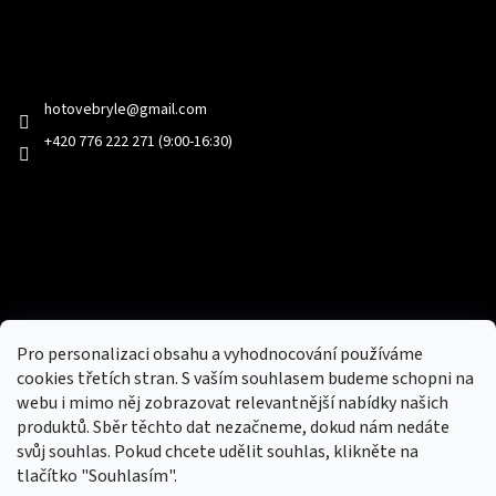
Kontakt
hotovebryle
@
gmail.com
+420 776 222 271 (9:00-16:30)
Facebook
Přijímáme online platby
Pro personalizaci obsahu a vyhodnocování používáme
cookies třetích stran. S vaším souhlasem budeme schopni na
webu i mimo něj zobrazovat relevantnější nabídky našich
produktů. Sběr těchto dat nezačneme, dokud nám nedáte
svůj souhlas. Pokud chcete udělit souhlas, klikněte na
tlačítko "Souhlasím".