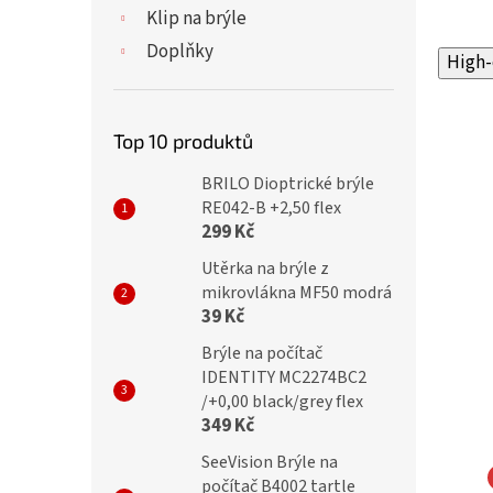
Klip na brýle
Doplňky
High-
Top 10 produktů
BRILO Dioptrické brýle
RE042-B +2,50 flex
299 Kč
Utěrka na brýle z
mikrovlákna MF50 modrá
39 Kč
Brýle na počítač
IDENTITY MC2274BC2
/+0,00 black/grey flex
349 Kč
SeeVision Brýle na
počítač B4002 tartle