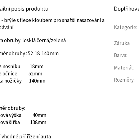
ailní popis produktu
Doplňkov
 - brýle s flexe kloubem pro snažší nasazování a
dávání
Kategorie
:
a obruby: lesklá černá/zelená
Záruka
:
měr obruby : 52-18-140 mm
Barva
:
ka nosníku 18mm
Materiál
:
ka očnice 52mm
Rozměry
:
ka nožičky 140mm
měr obruby:
ková výška 40mm
ková šířka 138mm
 vhodné pří řízení auta