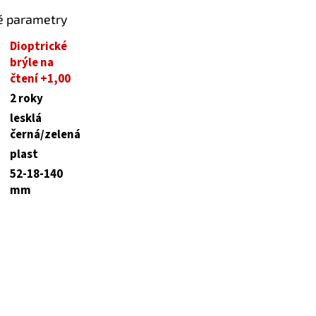
é parametry
Dioptrické
brýle na
čtení +1,00
2 roky
lesklá
černá/zelená
plast
52-18-140
mm