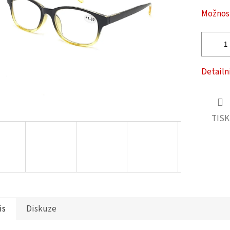
ček.
Možnost
Detailn
TISK
is
Diskuze