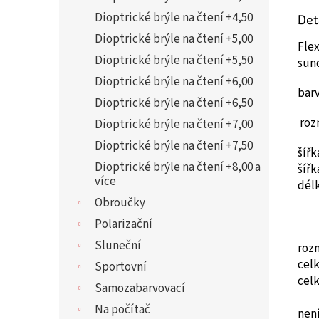
Dioptrické brýle na čtení +4,50
Det
Dioptrické brýle na čtení +5,00
Flex
Dioptrické brýle na čtení +5,50
sun
Dioptrické brýle na čtení +6,00
barv
Dioptrické brýle na čtení +6,50
roz
Dioptrické brýle na čtení +7,00
Dioptrické brýle na čtení +7,50
šíř
Dioptrické brýle na čtení +8,00 a
šíř
více
dél
Obroučky
Polarizační
Sluneční
roz
cel
Sportovní
cel
Samozabarvovací
Na počítač
není