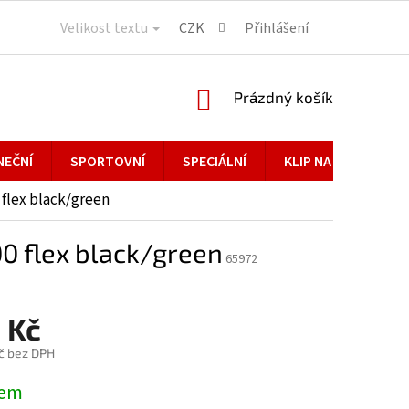
Velikost textu
CZK
Přihlášení
NÁKUPNÍ
Prázdný košík
KOŠÍK
NEČNÍ
SPORTOVNÍ
SPECIÁLNÍ
KLIP NA BRÝLE
 flex black/green
00 flex black/green
65972
 Kč
č bez DPH
dem