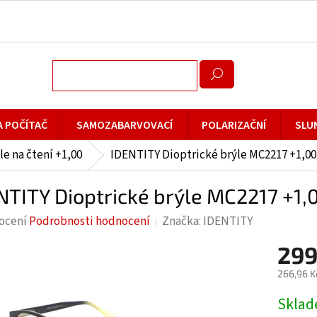
A POČÍTAČ
SAMOZABARVOVACÍ
POLARIZAČNÍ
SLU
le na čtení +1,00
IDENTITY Dioptrické brýle MC2217 +1,00
NTITY Dioptrické brýle MC2217 +1,
rné
ocení
Podrobnosti hodnocení
Značka:
IDENTITY
cení
299
ktu
266,96 K
Měrná
Skla
cena: