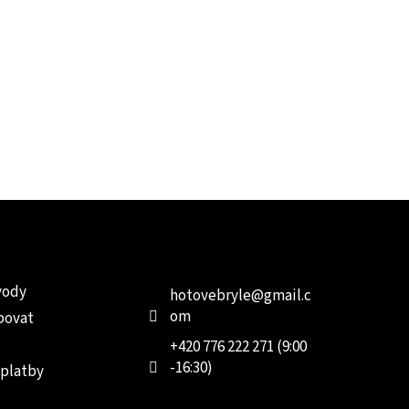
e pro vás
Kontakt
Facebo
vody
hotovebryle
@
gmail.c
om
povat
+420 776 222 271 (9:00
-16:30)
 platby