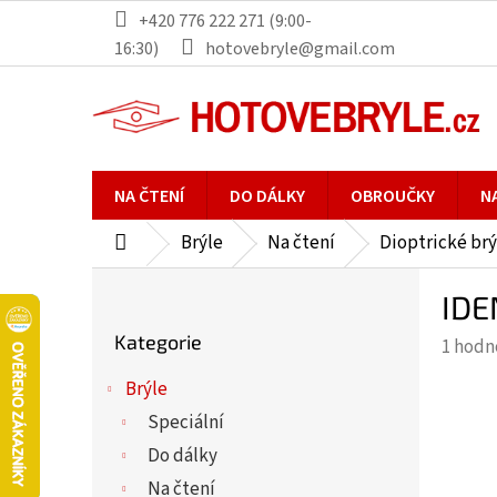
Přejít
+420 776 222 271 (9:00-
na
16:30)
hotovebryle@gmail.com
obsah
NA ČTENÍ
DO DÁLKY
OBROUČKY
N
Brýle
Na čtení
Dioptrické brý
Domů
P
IDE
o
Přeskočit
s
Kategorie
Průmě
1 hodn
kategorie
t
hodno
r
Brýle
produ
a
Speciální
je
n
5,0
Do dálky
n
z
Na čtení