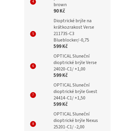
brown
TY Dioptrické brýle
IDENTITY Dioptrické brýle
90 Kč
 +1,00 flex green
MC2284 +1,00 green flex
Dioptrické brýle na
krátkozrakost Verse
21173S-C3
Blueblocker/-0,75
č
299 Kč
599 Kč
OPTICAL Sluneční
dioptrické brýle Verse
24020-C1/ +1,00
599 Kč
OPTICAL Sluneční
dioptrické brýle Gvest
24414-C1/ +1,50
599 Kč
OPTICAL Sluneční
dioptrické brýle Nexus
25201-C1/ -2,00