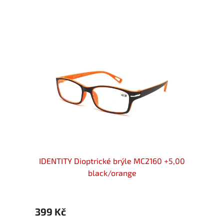
 +5,00
IDENTITY Dioptrické brýle MC2160 +5,00
IDENT
black/orange
399 Kč
399 