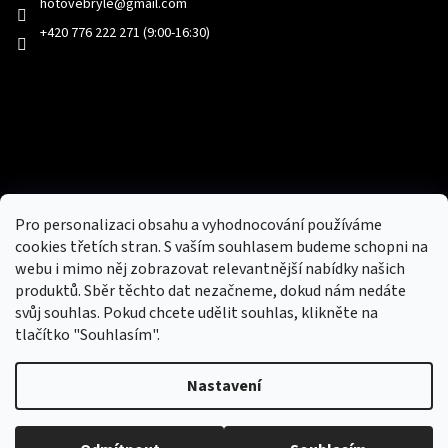
hotovebryle
@
gmail.com
+420 776 222 271 (9:00-16:30)
Facebook
Přijímáme online platby
Pro personalizaci obsahu a vyhodnocování používáme
cookies třetích stran. S vaším souhlasem budeme schopni na
webu i mimo něj zobrazovat relevantnější nabídky našich
produktů. Sběr těchto dat nezačneme, dokud nám nedáte
svůj souhlas. Pokud chcete udělit souhlas, klikněte na
tlačítko "Souhlasím".
Nový obchod s batohy, cestovními zavazadly, tašky a peněženky
Nastavení
Copyright 2026
hotovebryle.cz
. Všechna práva
Vytvořil