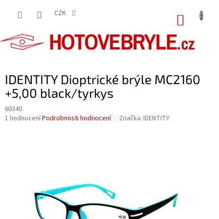
Přejít
na
CZK
NÁKUP
obsah
KOŠÍK
IDENTITY Dioptrické brýle MC2160
+5,00 black/tyrkys
60340
Průměrné
1 hodnocení
Podrobnosti hodnocení
Značka:
IDENTITY
hodnocení
produktu
je
5,0
z
5
hvězdiček.