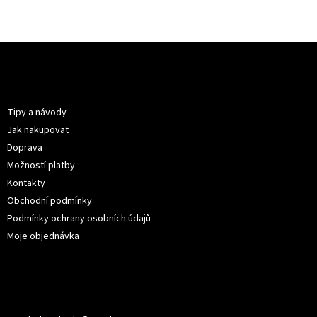
Z
á
p
Informace pro vás
a
t
Tipy a návody
í
Jak nakupovat
Doprava
Možností platby
Kontakty
Obchodní podmínky
Podmínky ochrany osobních údajů
Moje objednávka
Kontakt