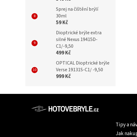
Sprej na čištění brýlí
30ml
59 Kč
Dioptrické brýle extra
silné Nexus 19415D-
C1/-9,50
499 Kč
OPTICAL Dioptrické brýle
Verse 19131S-C1/ -9,50
999 Kč
Z
á
p
Informac
a
Tipy a ná
t
Jak naku
í