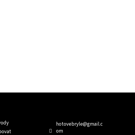
e pro vás
Kontakt
Facebo
vody
hotovebryle
@
gmail.c
om
povat