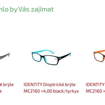
lo by Vás zajímat
é brýle
IDENTITY Dioptrické brýle
IDENTITY 
k
MC2160 +4,00 black/tyrkys
MC2160 +