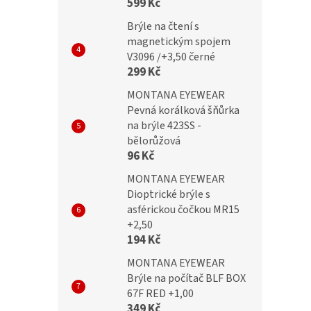
599 Kč
Brýle na čtení s
č
299 Kč
magnetickým spojem
V3096 /+3,50 černé
299 Kč
MONTANA EYEWEAR
Pevná korálková šňůrka
na brýle 423SS -
bělorůžová
96 Kč
MONTANA EYEWEAR
Dioptrické brýle s
asférickou čočkou MR15
+2,50
194 Kč
MONTANA EYEWEAR
Brýle na počítač BLF BOX
67F RED +1,00
349 Kč