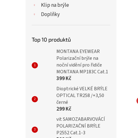
Klip na brýle
Doplňky
Top 10 produktů
MONTANA EYEWEAR
Polarizační brýle na
noční vidění pro řidiče
MONTANA MP183C Cat.1
399 Kč
Dioptrické VELKÉ BRÝLE
OPTICAL TR258 /+3,50
černé
299 Kč
TY Dioptrické brýle
IDENTITY Dioptrické brýle
 +4,00 green flex
MC2298 +4,00 green flex
vit SAMOZABARVOVÁCÍ
POLARIZAČNÍ BRÝLE
P2552 Cat.1-3