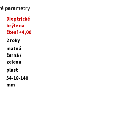
vé parametry
Dioptrické
:
brýle na
čtení +4,00
2 roky
matná
černá /
zelená
plast
54-18-140
mm