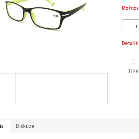
ček.
Možnost
Detailn
TISK
is
Diskuze