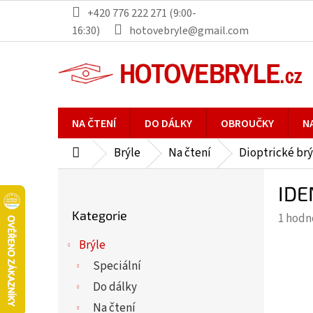
Přejít
+420 776 222 271 (9:00-
na
16:30)
hotovebryle@gmail.com
obsah
NA ČTENÍ
DO DÁLKY
OBROUČKY
N
Brýle
Na čtení
Dioptrické brý
Domů
P
IDE
o
Přeskočit
s
Kategorie
Průmě
1 hodn
kategorie
t
hodno
r
Brýle
produ
a
Speciální
je
n
5,0
Do dálky
n
z
Na čtení