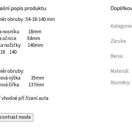
ailní popis produktu
Doplňko
měr obruby : 54-18-140 mm
Kategorie
ka nosníku 18mm
ka očnice 54mm
Záruka
:
ka nožičky 140mm
18
140
Barva
:
měr obruby:
Materiál
:
ková výška 35mm
Rozměry
:
ková šířka 137mm
 vhodné pří řízení auta
contrast mode