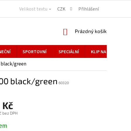
Velikost textu
CZK
Přihlášení
NÁKUPNÍ
Prázdný košík
KOŠÍK
NEČNÍ
SPORTOVNÍ
SPECIÁLNÍ
KLIP NA BRÝLE
 black/green
,00 black/green
60320
 Kč
č bez DPH
dem