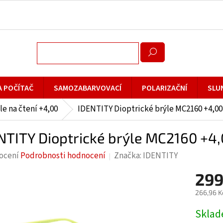
A POČÍTAČ
SAMOZABARVOVACÍ
POLARIZAČNÍ
SLU
le na čtení +4,00
IDENTITY Dioptrické brýle MC2160 +4,00
NTITY Dioptrické brýle MC2160 +4
rné
ocení
Podrobnosti hodnocení
Značka:
IDENTITY
cení
299
ktu
266,96 K
Měrná
Skla
cena: