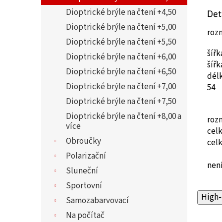
Dioptrické brýle na čtení +4,50
Det
Dioptrické brýle na čtení +5,00
roz
Dioptrické brýle na čtení +5,50
šíř
Dioptrické brýle na čtení +6,00
šíř
Dioptrické brýle na čtení +6,50
dél
Dioptrické brýle na čtení +7,00
54
Dioptrické brýle na čtení +7,50
Dioptrické brýle na čtení +8,00 a
roz
více
cel
Obroučky
cel
Polarizační
není
Sluneční
Sportovní
High-
Samozabarvovací
Na počítač