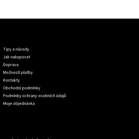
Z
á
p
Informace pro vás
a
t
Tipy a návody
í
Jak nakupovat
Doprava
Možností platby
Kontakty
Obchodní podmínky
Podmínky ochrany osobních údajů
Moje objednávka
Kontakt