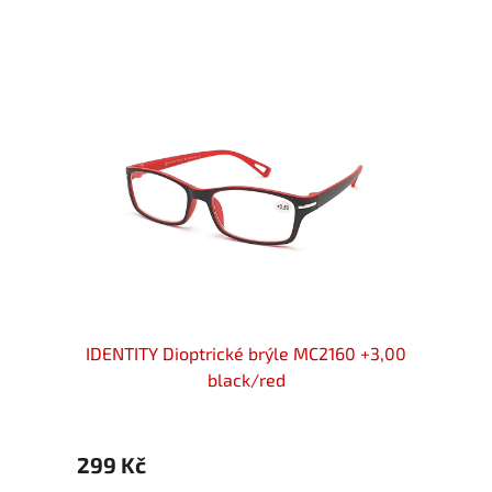
 +3,00
IDENTITY Dioptrické brýle MC2160 +3,00
IDENT
black/red
299 Kč
299 