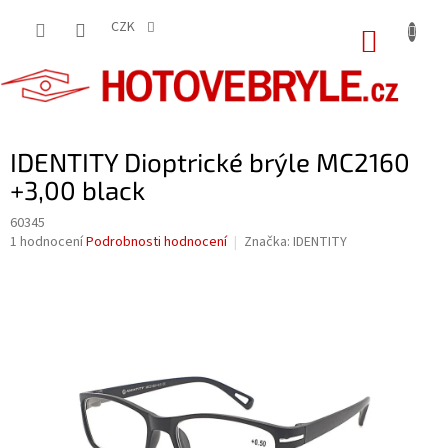
Přejít
na
CZK
NÁKUP
obsah
KOŠÍK
IDENTITY Dioptrické brýle MC2160
+3,00 black
60345
Průměrné
1 hodnocení
Podrobnosti hodnocení
Značka:
IDENTITY
hodnocení
produktu
je
5,0
z
5
hvězdiček.