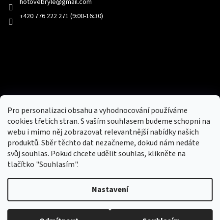
hotovebryle
@
gmail.com
+420 776 222 271 (9:00-16:30)
Facebook
Přijímáme online platby
Pro personalizaci obsahu a vyhodnocování používáme
cookies třetích stran. S vaším souhlasem budeme schopni na
webu i mimo něj zobrazovat relevantnější nabídky našich
produktů. Sběr těchto dat nezačneme, dokud nám nedáte
svůj souhlas. Pokud chcete udělit souhlas, klikněte na
tlačítko "Souhlasím".
Nový obchod s batohy, cestovními zavazadly, tašky a peněženky
Nastavení
Copyright 2026
hotovebryle.cz
. Všechna práva
Vytvořil