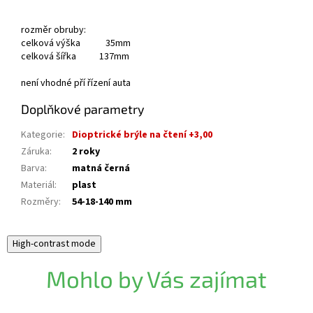
rozměr obruby:
celková výška 35mm
celková šířka 137mm
není vhodné pří řízení auta
Doplňkové parametry
Kategorie
:
Dioptrické brýle na čtení +3,00
Záruka
:
2 roky
Barva
:
matná černá
Materiál
:
plast
Rozměry
:
54-18-140 mm
High-contrast mode
Mohlo by Vás zajímat