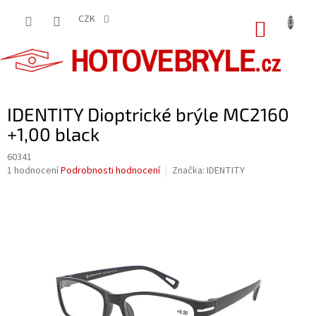
Přejít
na
CZK
NÁKUP
obsah
KOŠÍK
IDENTITY Dioptrické brýle MC2160
+1,00 black
60341
Průměrné
1 hodnocení
Podrobnosti hodnocení
Značka:
IDENTITY
hodnocení
produktu
je
5,0
z
5
hvězdiček.