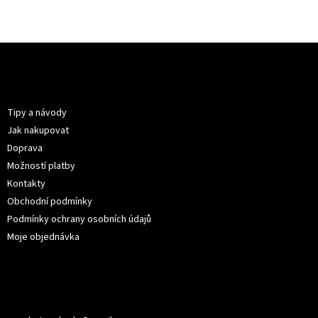
Z
á
p
Informace pro vás
a
t
Tipy a návody
í
Jak nakupovat
Doprava
Možností platby
Kontakty
Obchodní podmínky
Podmínky ochrany osobních údajů
Moje objednávka
Kontakt