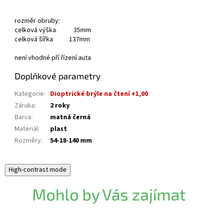
rozměr obruby:
celková výška 35mm
celková šířka 137mm
není vhodné pří řízení auta
Doplňkové parametry
Kategorie
:
Dioptrické brýle na čtení +1,00
Záruka
:
2 roky
Barva
:
matná černá
Materiál
:
plast
Rozměry
:
54-18-140 mm
High-contrast mode
Mohlo by Vás zajímat