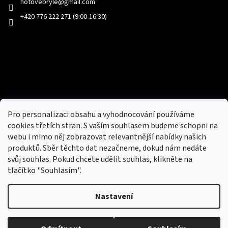
hotovebryle
@
gmail.com
+420 776 222 271 (9:00-16:30)
Facebook
Přijímáme online platby
Pro personalizaci obsahu a vyhodnocování používáme
cookies třetích stran. S vaším souhlasem budeme schopni na
webu i mimo něj zobrazovat relevantnější nabídky našich
produktů. Sběr těchto dat nezačneme, dokud nám nedáte
svůj souhlas. Pokud chcete udělit souhlas, klikněte na
tlačítko "Souhlasím".
Nový obchod s batohy, cestovními zavazadly, tašky a peněženky
Nastavení
Copyright 2026
hotovebryle.cz
. Všechna práva
Vytvořil