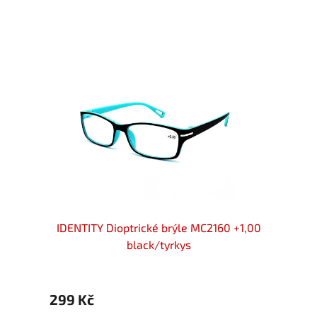
 +1,00
IDENTITY Dioptrické brýle MC2160 +1,00
IDENT
black/tyrkys
299 Kč
299 