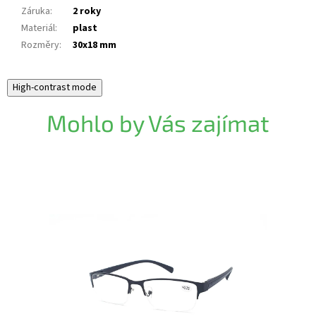
Záruka
:
2 roky
Materiál
:
plast
Rozměry
:
30x18 mm
High-contrast mode
Mohlo by Vás zajímat