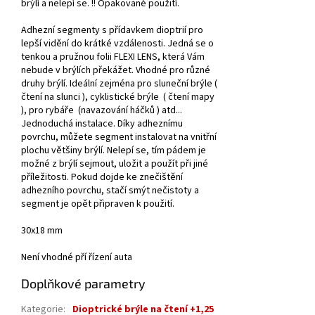
brýlí a nelepí se. !! Opakované použití.
Adhezní segmenty s přídavkem dioptrií pro
lepší vidění do krátké vzdálenosti. Jedná se o
tenkou a pružnou folii FLEXI LENS, která Vám
nebude v brýlích překážet. Vhodné pro různé
druhy brýlí. Ideální zejména pro sluneční brýle (
čtení na slunci ), cyklistické brýle ( čtení mapy
), pro rybáře (navazování háčků ) atd...
Jednoduchá instalace. Díky adheznímu
povrchu, můžete segment instalovat na vnitřní
plochu většiny brýlí. Nelepí se, tím pádem je
možné z brýlí sejmout, uložit a použít při jiné
příležitosti. Pokud dojde ke znečištění
adhezního povrchu, stačí smýt nečistoty a
segment je opět připraven k použití.
30x18 mm
Není vhodné pří řízení auta
Doplňkové parametry
Kategorie
:
Dioptrické brýle na čtení +1,25