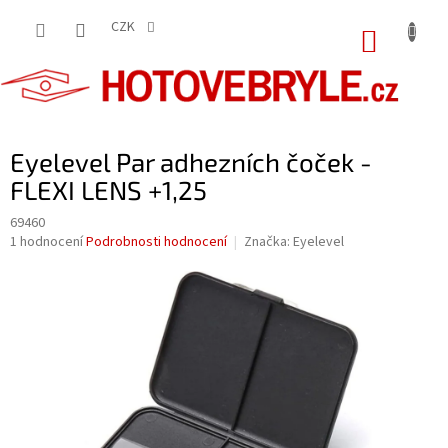
Přejít
na
CZK
NÁKUP
obsah
KOŠÍK
Eyelevel Par adhezních čoček -
FLEXI LENS +1,25
69460
Průměrné
1 hodnocení
Podrobnosti hodnocení
Značka:
Eyelevel
hodnocení
produktu
je
5,0
z
5
hvězdiček.