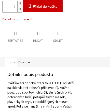
Přidat do košíku
Detailní informace
ZEPTAT SE
HLÍDAT
SDÍLET
Popis
Diskuze
Detailní popis produktu
Zvětšovací optické čtecí folie FLEXI LENS drží
na skle vlastní adhezí (
přilnavostí )
. Možno
použít do sportovních brýlí, slunečních brýlí,
ochranných brýlí, potapěčských masek,
plaveckých brýlí, celoobličejových masek,
apod. Folie se nanáší na vnitřní stranu Vašich