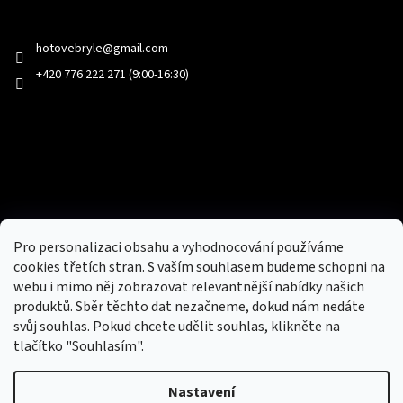
Kontakt
hotovebryle
@
gmail.com
+420 776 222 271 (9:00-16:30)
Facebook
Přijímáme online platby
Pro personalizaci obsahu a vyhodnocování používáme
cookies třetích stran. S vaším souhlasem budeme schopni na
webu i mimo něj zobrazovat relevantnější nabídky našich
produktů. Sběr těchto dat nezačneme, dokud nám nedáte
svůj souhlas. Pokud chcete udělit souhlas, klikněte na
tlačítko "Souhlasím".
Nový obchod s batohy, cestovními zavazadly, tašky a peněženky
Nastavení