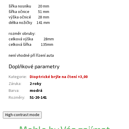
šířka nosníku 20 mm
šířka očnice 51 mm
výška očnicé 28 mm
délka nožičky 141 mm
rozměr obruby:
celková výška 28mm
celková šířka 135mm
není vhodné pří řízení auta
Doplňkové parametry
Kategorie
:
Dioptrické brýle na čtení +3,00
Záruka
:
2 roky
Barva
:
modrá
Rozměry
:
51-20-141
High-contrast mode