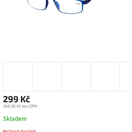
299 Kč
266,96 Kč bez DPH
Měrná
Skladem
cena:
Možnosti doručení