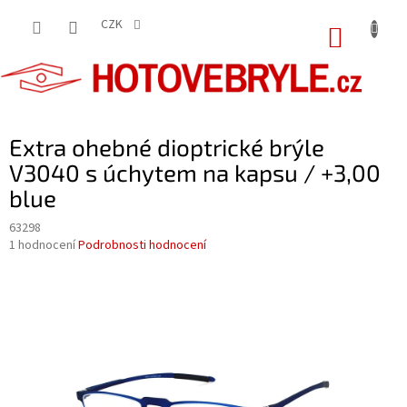
Přejít
na
CZK
NÁKUP
obsah
KOŠÍK
Extra ohebné dioptrické brýle
V3040 s úchytem na kapsu / +3,00
blue
63298
Průměrné
1 hodnocení
Podrobnosti hodnocení
hodnocení
produktu
je
5,0
z
5
hvězdiček.