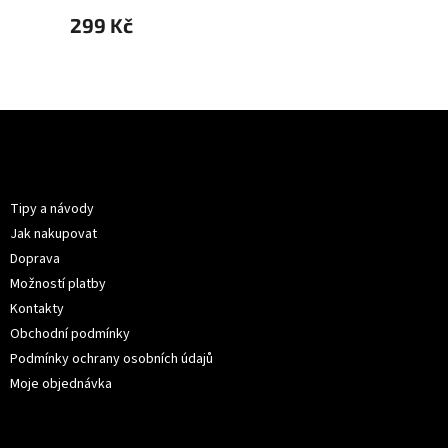
299 Kč
399 
Z
á
p
Informace pro vás
a
t
Tipy a návody
í
Jak nakupovat
Doprava
Možností platby
Kontakty
Obchodní podmínky
Podmínky ochrany osobních údajů
Moje objednávka