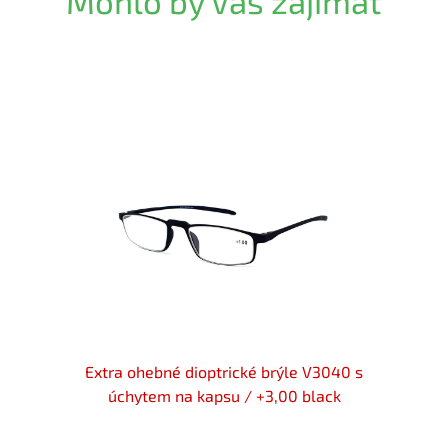
Mohlo by Vás zajímat
blue
Extra ohebné dioptrické brýle V3040 s
MONTA
úchytem na kapsu / +3,00 black
úchyt