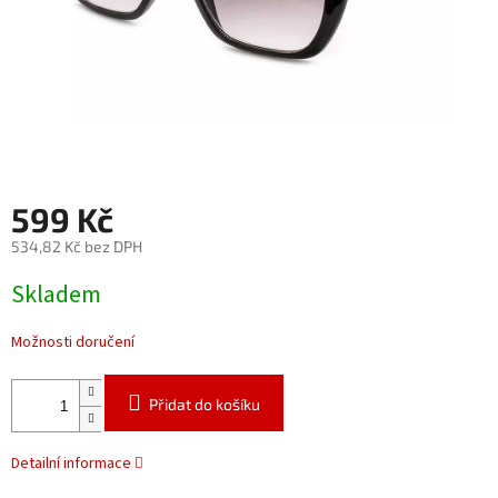
599 Kč
534,82 Kč bez DPH
Měrná
Skladem
cena:
Možnosti doručení
Přidat do košíku
Detailní informace