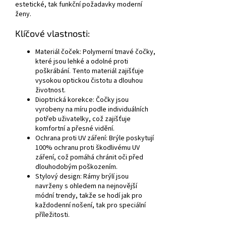
estetické, tak funkční požadavky moderní
ženy.
Klíčové vlastnosti:
Materiál čoček:
Polymerní tmavé čočky,
které jsou lehké a odolné proti
poškrábání. Tento materiál zajišťuje
vysokou optickou čistotu a dlouhou
životnost.
Dioptrická korekce:
Čočky jsou
vyrobeny na míru podle individuálních
potřeb uživatelky, což zajišťuje
komfortní a přesné vidění.
Ochrana proti UV záření:
Brýle poskytují
100% ochranu proti škodlivému UV
záření, což pomáhá chránit oči před
dlouhodobým poškozením.
Stylový design:
Rámy brýlí jsou
navrženy s ohledem na nejnovější
módní trendy, takže se hodí jak pro
každodenní nošení, tak pro speciální
příležitosti.