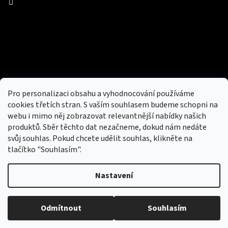
Facebook
Přijímáme online platby
Pro personalizaci obsahu a vyhodnocování používáme
cookies třetích stran. S vaším souhlasem budeme schopni na
webu i mimo něj zobrazovat relevantnější nabídky našich
produktů. Sběr těchto dat nezačneme, dokud nám nedáte
svůj souhlas. Pokud chcete udělit souhlas, klikněte na
tlačítko "Souhlasím".
Nový obchod s batohy, cestovními zavazadly, tašky a peněženky
Nastavení
Copyright 2026
hotovebryle.cz
. Všechna práva
Vytvořil
Odmítnout
Souhlasím
vyhrazena.
Upravit nastavení cookies
Shoptet