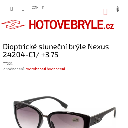
Přejít
na
CZK
NÁKUP
obsah
KOŠÍK
Dioptrické sluneční brýle Nexus
24204-C1/ +3,75
77221
Průměrné
2 hodnocení
Podrobnosti hodnocení
hodnocení
produktu
je
5,0
z
5
hvězdiček.