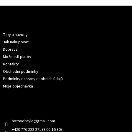
Z
á
p
Informace pro vás
a
t
Tipy a návody
í
Jak nakupovat
Doprava
Možností platby
Kontakty
Obchodní podmínky
Podmínky ochrany osobních údajů
Moje objednávka
Kontakt
hotovebryle
@
gmail.com
+420 776 222 271 (9:00-16:30)