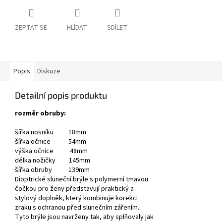
ZEPTAT SE
HLÍDAT
SDÍLET
Popis
Diskuze
Detailní popis produktu
rozměr obruby:
šířka nosníku 18mm
šířka očnice 54mm
výška očnice 48mm
délka nožičky 145mm
šířka obruby 139mm
Dioptrické sluneční brýle s polymerní tmavou
čočkou pro ženy
představují praktický a
stylový doplněk, který kombinuje korekci
zraku s ochranou před slunečním zářením.
Tyto brýle jsou navrženy tak, aby splňovaly jak