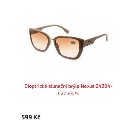
 Gvest
Dioptrické sluneční brýle Nexus 24204-
Diopt
C2/ +3,75
599 Kč
599 