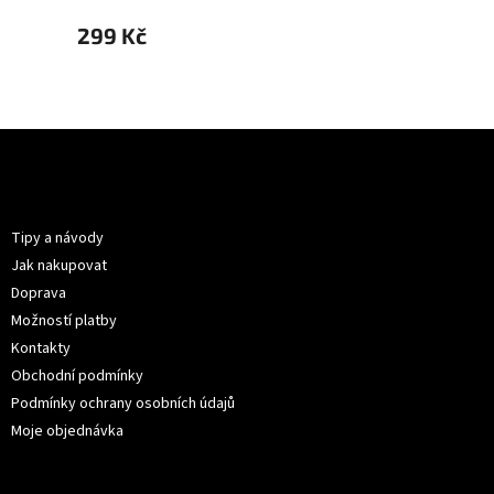
299 Kč
299 
Z
á
p
Informace pro vás
a
t
Tipy a návody
í
Jak nakupovat
Doprava
Možností platby
Kontakty
Obchodní podmínky
Podmínky ochrany osobních údajů
Moje objednávka