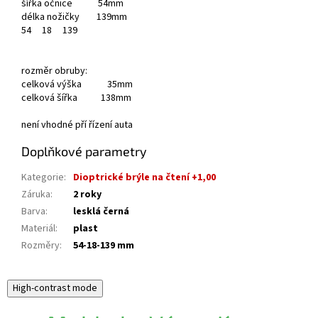
šířka očnice 54mm
délka nožičky 139mm
54
18
139
rozměr obruby:
celková výška 35mm
celková šířka 138mm
není vhodné pří řízení auta
Doplňkové parametry
Kategorie
:
Dioptrické brýle na čtení +1,00
Záruka
:
2 roky
Barva
:
lesklá černá
Materiál
:
plast
Rozměry
:
54-18-139 mm
High-contrast mode