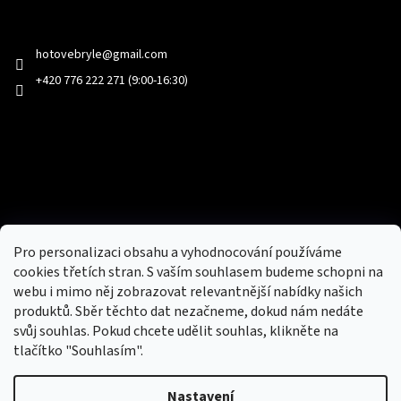
Kontakt
hotovebryle
@
gmail.com
+420 776 222 271 (9:00-16:30)
Facebook
Přijímáme online platby
Pro personalizaci obsahu a vyhodnocování používáme
cookies třetích stran. S vaším souhlasem budeme schopni na
webu i mimo něj zobrazovat relevantnější nabídky našich
produktů. Sběr těchto dat nezačneme, dokud nám nedáte
svůj souhlas. Pokud chcete udělit souhlas, klikněte na
tlačítko "Souhlasím".
Nový obchod s batohy, cestovními zavazadly, tašky a peněženky
Nastavení