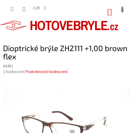
Přejít
na
CZK
NÁKUP
obsah
KOŠÍK
Dioptrické brýle ZH2111 +1,00 brown
flex
60481
Průměrné
1 hodnocení
Podrobnosti hodnocení
hodnocení
produktu
je
5,0
z
5
hvězdiček.