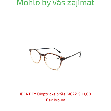
Mohlo by Vás zajímat
wn flex
IDENTITY Dioptrické brýle MC2219 +1,00
Diop
flex brown