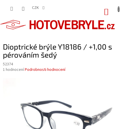
Přejít
na
CZK
NÁKUP
obsah
KOŠÍK
Dioptrické brýle Y18186 / +1,00 s
pérováním šedý
52374
Průměrné
1 hodnocení
Podrobnosti hodnocení
hodnocení
produktu
je
5,0
z
5
hvězdiček.