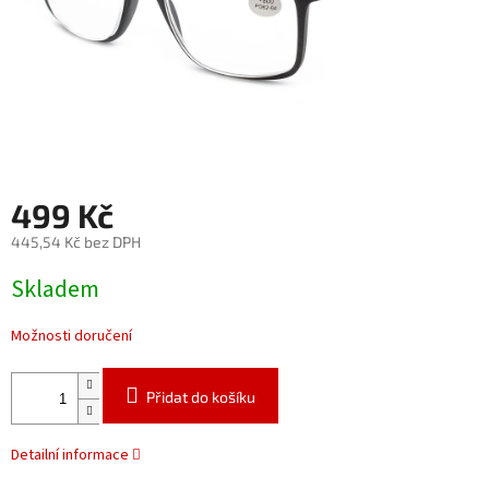
499 Kč
445,54 Kč bez DPH
Měrná
Skladem
cena:
Možnosti doručení
Přidat do košíku
Detailní informace