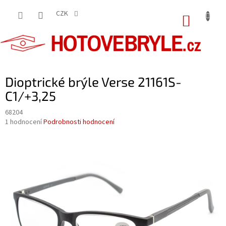
Přejít
na
CZK
NÁKUP
obsah
KOŠÍK
Dioptrické brýle Verse 21161S-
C1/+3,25
68204
Průměrné
1 hodnocení
Podrobnosti hodnocení
hodnocení
produktu
je
5,0
z
5
hvězdiček.