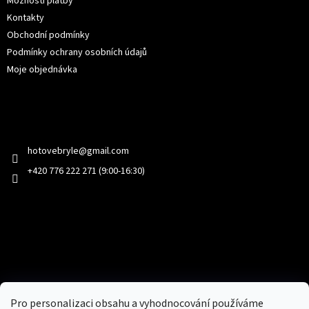
Možností platby
Kontakty
Obchodní podmínky
Podmínky ochrany osobních údajů
Moje objednávka
Kontakt
hotovebryle
@
gmail.com
+420 776 222 271 (9:00-16:30)
Facebook
Přijímáme online platby
Pro personalizaci obsahu a vyhodnocování používáme