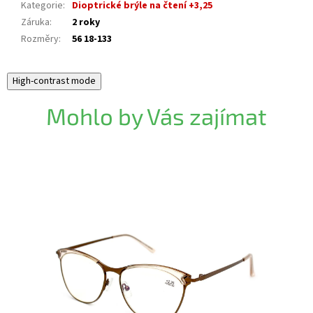
Kategorie
:
Dioptrické brýle na čtení +3,25
Záruka
:
2 roky
Rozměry
:
56 18-133
High-contrast mode
Mohlo by Vás zajímat