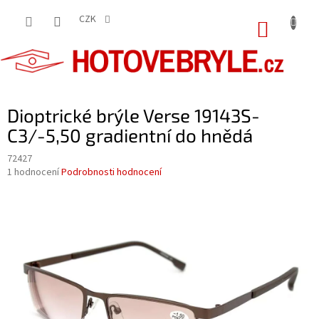
Přejít
na
CZK
NÁKUP
obsah
KOŠÍK
Dioptrické brýle Verse 19143S-
C3/-5,50 gradientní do hnědá
72427
Průměrné
1 hodnocení
Podrobnosti hodnocení
hodnocení
produktu
je
5,0
z
5
hvězdiček.