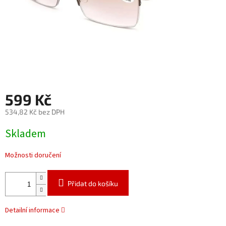
599 Kč
534,82 Kč bez DPH
Měrná
Skladem
cena:
Možnosti doručení
Přidat do košíku
Detailní informace