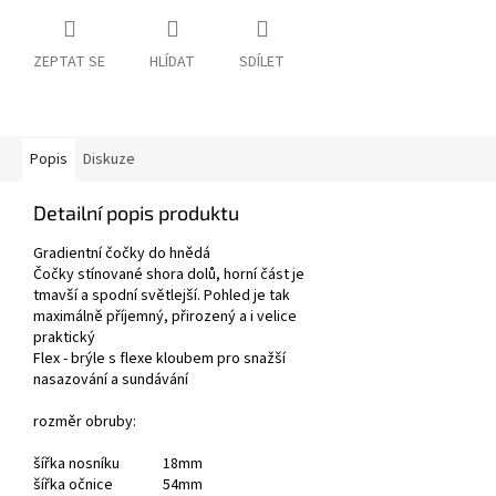
ZEPTAT SE
HLÍDAT
SDÍLET
Popis
Diskuze
Detailní popis produktu
Gradientní čočky do hnědá
Čočky stínované shora dolů, horní část je
tmavší a spodní světlejší. Pohled je tak
maximálně příjemný, přirozený a i velice
praktický
Flex - brýle s flexe kloubem pro snažší
nasazování a sundávání
rozměr obruby:
šířka nosníku 18mm
šířka očnice 54mm