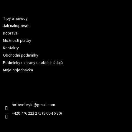
p
Informace pro vás
a
t
Tipy a návody
í
Jak nakupovat
Doprava
Možností platby
Kontakty
Obchodní podmínky
Podmínky ochrany osobních údajů
Moje objednávka
Kontakt
hotovebryle
@
gmail.com
+420 776 222 271 (9:00-16:30)