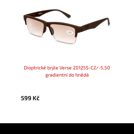
 Verse
Dioptrické brýle Verse 20125S-C2/-5,50
Diopt
gradientní do hnědá
599 Kč
599 
Z
á