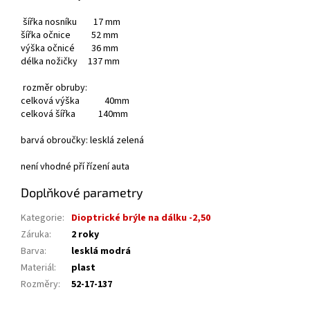
šířka nosníku 17 mm
šířka očnice 52 mm
výška očnicé 36 mm
délka nožičky 137 mm
rozměr obruby:
celková výška 40mm
celková šířka 140mm
barvá obroučky: lesklá zelená
není vhodné pří řízení auta
Doplňkové parametry
Kategorie
:
Dioptrické brýle na dálku -2,50
Záruka
:
2 roky
Barva
:
lesklá modrá
Materiál
:
plast
Rozměry
:
52-17-137