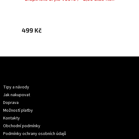
499 Kč
499 
Z
á
p
Informace pro vás
a
t
Tipy a návody
í
Jak nakupovat
Doprava
Možností platby
Kontakty
Obchodní podmínky
Podmínky ochrany osobních údajů