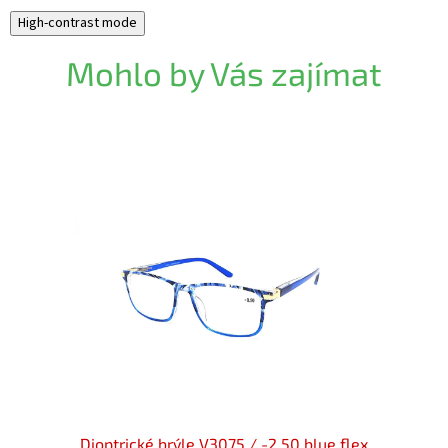
High-contrast mode
Mohlo by Vás zajímat
 V3200
Dioptrické brýle V3075 / -2,50 blue flex
Dioptr