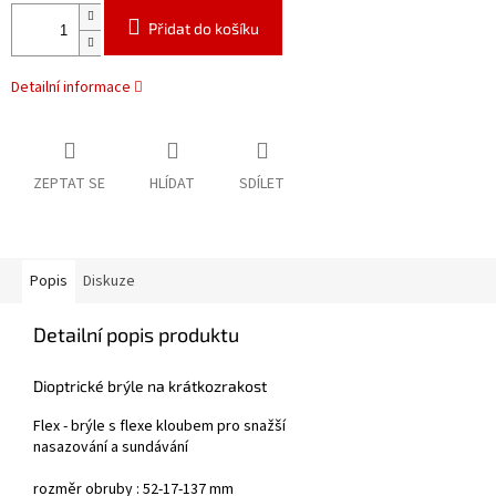
Přidat do košíku
Detailní informace
ZEPTAT SE
HLÍDAT
SDÍLET
Popis
Diskuze
Detailní popis produktu
Dioptrické brýle na krátkozrakost
Flex - brýle s flexe kloubem pro snažší
nasazování a sundávání
rozměr obruby : 52-17-137 mm