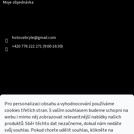
Moje objednávka
Kontakt
hotovebryle
@
gmail.com
+420 776 222 271 (9:00-16:30)
Facebook
Přijímáme online platby
Pro personalizaci obsahu a vyhodnocování používáme
cookies třetích stran. S vaším souhlasem budeme schopni na
webu i mimo něj zobrazovat relevantnější nabídky našich
produktů. Sběr těchto dat nezačneme, dokud nám nedáte
svůj souhlas. Pokud chcete udělit souhlas, klikněte na