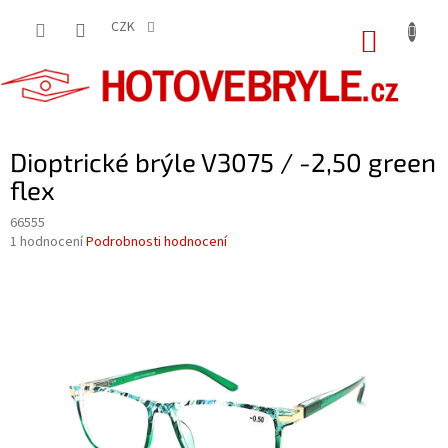
Přejít
na
CZK
NÁKUP
obsah
KOŠÍK
Dioptrické brýle V3075 / -2,50 green
flex
66555
Průměrné
1 hodnocení
Podrobnosti hodnocení
hodnocení
produktu
je
5,0
z
5
hvězdiček.