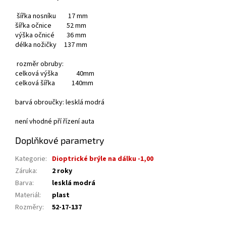
šířka nosníku 17 mm
šířka očnice 52 mm
výška očnicé 36 mm
délka nožičky 137 mm
rozměr obruby:
celková výška 40mm
celková šířka 140mm
barvá obroučky: lesklá modrá
není vhodné pří řízení auta
Doplňkové parametry
Kategorie
:
Dioptrické brýle na dálku -1,00
Záruka
:
2 roky
Barva
:
lesklá modrá
Materiál
:
plast
Rozměry
:
52-17-137