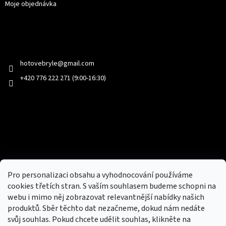
Moje objednávka
Kontakt
hotovebryle
@
gmail.com
+420 776 222 271 (9:00-16:30)
Facebook
Přijímáme online platby
Pro personalizaci obsahu a vyhodnocování používáme
cookies třetích stran. S vaším souhlasem budeme schopni na
webu i mimo něj zobrazovat relevantnější nabídky našich
produktů. Sběr těchto dat nezačneme, dokud nám nedáte
svůj souhlas. Pokud chcete udělit souhlas, klikněte na