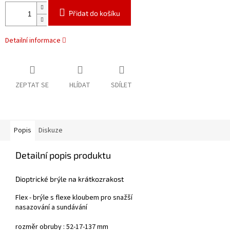
Přidat do košíku
Detailní informace
ZEPTAT SE
HLÍDAT
SDÍLET
Popis
Diskuze
Detailní popis produktu
Dioptrické brýle na krátkozrakost
Flex - brýle s flexe kloubem pro snažší
nasazování a sundávání
rozměr obruby : 52-17-137 mm