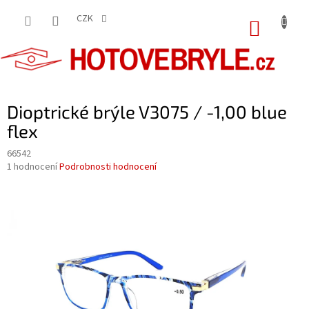
Přejít
na
CZK
NÁKUP
obsah
KOŠÍK
Dioptrické brýle V3075 / -1,00 blue
flex
66542
Průměrné
1 hodnocení
Podrobnosti hodnocení
hodnocení
produktu
je
5,0
z
5
hvězdiček.