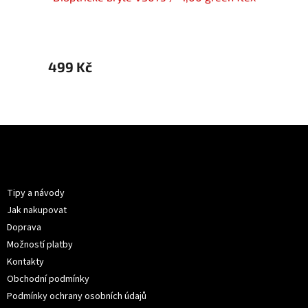
499 Kč
499 
Z
á
p
Informace pro vás
a
t
Tipy a návody
í
Jak nakupovat
Doprava
Možností platby
Kontakty
Obchodní podmínky
Podmínky ochrany osobních údajů