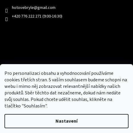
hotovebryle
@
gmail.com
+420 776 222 271 (9:00-16:30)
Facebook
Přijímáme online platby
Pro personalizaci obsahu a vyhodnocování používáme
cookies třetích stran. S vaším souhlasem budeme schopni na
webu i mimo něj zobrazovat relevantnější nabídky našich
produktů. Sběr těchto dat nezačneme, dokud nám nedáte
svůj souhlas. Pokud chcete udělit souhlas, klikněte na
tlačítko "Souhlasím".
Nový obchod s batohy, cestovními zavazadly, tašky a peněženky
Nastavení