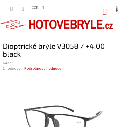
Přejít
na
CZK
NÁKUP
obsah
KOŠÍK
Dioptrické brýle V3058 / +4,00
black
64227
Průměrné
1 hodnocení
Podrobnosti hodnocení
hodnocení
produktu
je
5,0
z
5
hvězdiček.