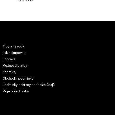
Z
á
p
Informace pro vás
a
t
Tipy a návody
í
Jak nakupovat
Doprava
Možností platby
Kontakty
Obchodní podmínky
Podmínky ochrany osobních údajů
Moje objednávka
Kontakt