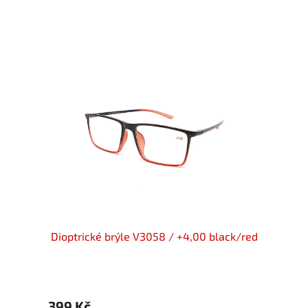
red
Dioptrické brýle V3058 / +4,00 black/red
IDENT
399 Kč
399 