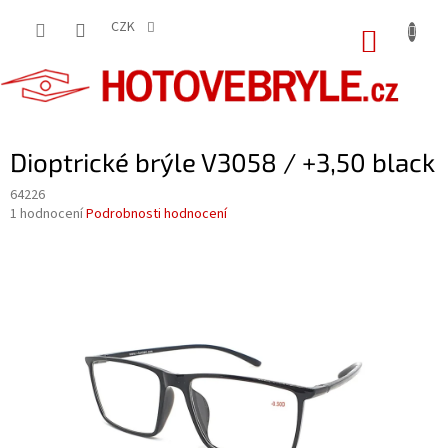
Přejít
na
CZK
NÁKUP
obsah
KOŠÍK
Dioptrické brýle V3058 / +3,50 black
64226
Průměrné
1 hodnocení
Podrobnosti hodnocení
hodnocení
produktu
je
5,0
z
5
hvězdiček.