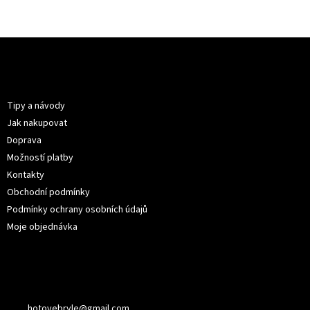
Z
á
p
Informace pro vás
a
t
Tipy a návody
í
Jak nakupovat
Doprava
Možností platby
Kontakty
Obchodní podmínky
Podmínky ochrany osobních údajů
Moje objednávka
Kontakt
hotovebryle
@
gmail.com