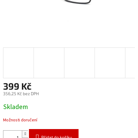
399 Kč
356,25 Kč bez DPH
Měrná
Skladem
cena:
Možnosti doručení
Přidat do košíku