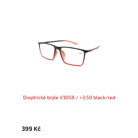
+3,50
Dioptrické brýle V3058 / +3,50 black/red
Diopt
399 Kč
499 