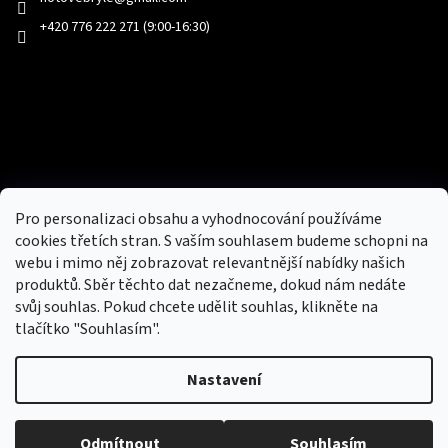
+420 776 222 271 (9:00-16:30)
Facebook
Přijímáme online platby
Pro personalizaci obsahu a vyhodnocování používáme
cookies třetích stran. S vaším souhlasem budeme schopni na
webu i mimo něj zobrazovat relevantnější nabídky našich
produktů. Sběr těchto dat nezačneme, dokud nám nedáte
svůj souhlas. Pokud chcete udělit souhlas, klikněte na
tlačítko "Souhlasím".
Nový obchod s batohy, cestovními zavazadly, tašky a peněženky
Nastavení
Copyright 2026
hotovebryle.cz
. Všechna práva
Vytvořil
Odmítnout
Souhlasím