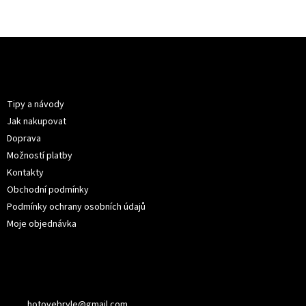
Z
á
p
Informace pro vás
a
t
Tipy a návody
í
Jak nakupovat
Doprava
Možností platby
Kontakty
Obchodní podmínky
Podmínky ochrany osobních údajů
Moje objednávka
Kontakt
hotovebryle
@
gmail.com