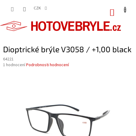
Přejít
na
CZK
NÁKUP
obsah
KOŠÍK
Dioptrické brýle V3058 / +1,00 black
64221
Průměrné
1 hodnocení
Podrobnosti hodnocení
hodnocení
produktu
je
5,0
z
5
hvězdiček.