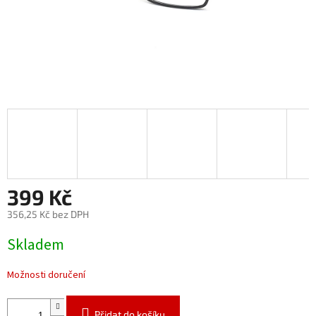
399 Kč
356,25 Kč bez DPH
Měrná
Skladem
cena:
Možnosti doručení
Přidat do košíku