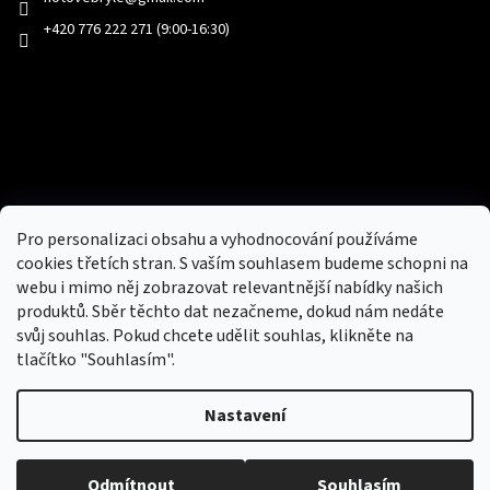
+420 776 222 271 (9:00-16:30)
Facebook
Přijímáme online platby
Pro personalizaci obsahu a vyhodnocování používáme
cookies třetích stran. S vaším souhlasem budeme schopni na
webu i mimo něj zobrazovat relevantnější nabídky našich
produktů. Sběr těchto dat nezačneme, dokud nám nedáte
svůj souhlas. Pokud chcete udělit souhlas, klikněte na
tlačítko "Souhlasím".
Nový obchod s batohy, cestovními zavazadly, tašky a peněženky
Nastavení
Copyright 2026
hotovebryle.cz
. Všechna práva
Vytvořil
Odmítnout
Souhlasím