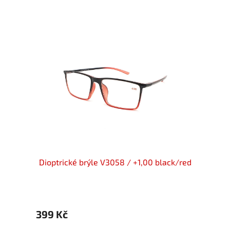
ck flex
Dioptrické brýle V3058 / +1,00 black/red
Dio
399 Kč
399 