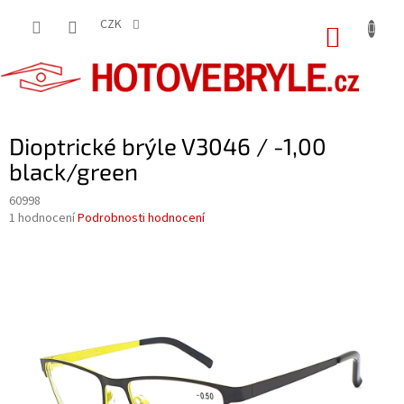
Přejít
na
CZK
NÁKUP
obsah
KOŠÍK
Dioptrické brýle V3046 / -1,00
black/green
60998
Průměrné
1 hodnocení
Podrobnosti hodnocení
hodnocení
produktu
je
5,0
z
5
hvězdiček.