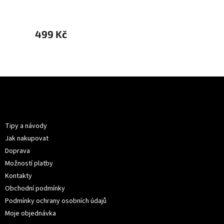
499 Kč
499 
Z
á
p
Informace pro vás
a
t
Tipy a návody
í
Jak nakupovat
Doprava
Možností platby
Kontakty
Obchodní podmínky
Podmínky ochrany osobních údajů
Moje objednávka