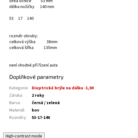
šířka očnice 53 mm
délka nožičky 140 mm
53
17
140
rozměr obruby:
celková výška 38mm
celková šířka 135mm
není vhodné pří řízení auta
Doplňkové parametry
Kategorie
:
Dioptrické brýle na dálku -1,00
Záruka
:
2 roky
Barva
:
černá / zelená
Materiál
:
kov
Rozměry
:
53-17-140
High-contrast mode