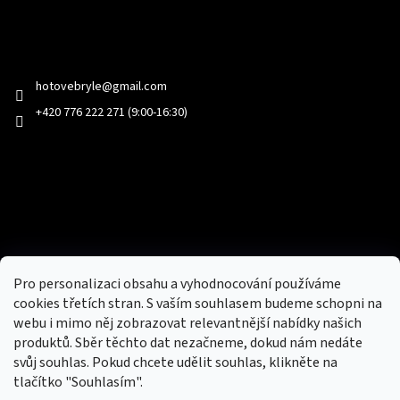
Kontakt
hotovebryle
@
gmail.com
+420 776 222 271 (9:00-16:30)
Facebook
Přijímáme online platby
Pro personalizaci obsahu a vyhodnocování používáme
cookies třetích stran. S vaším souhlasem budeme schopni na
webu i mimo něj zobrazovat relevantnější nabídky našich
produktů. Sběr těchto dat nezačneme, dokud nám nedáte
svůj souhlas. Pokud chcete udělit souhlas, klikněte na
tlačítko "Souhlasím".