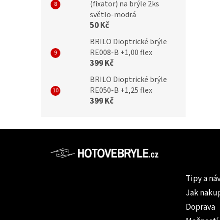
(fixator) na brýle 2ks
světlo-modrá
50 Kč
BRILO Dioptrické brýle
RE008-B +1,00 flex
399 Kč
BRILO Dioptrické brýle
RE050-B +1,25 flex
399 Kč
Z
á
p
Informac
a
Tipy a ná
t
Jak naku
í
Doprava