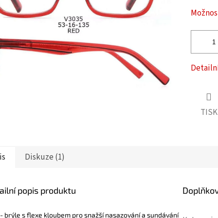
ček.
Možnost
Detailn
TISK
is
Diskuze (1)
ailní popis produktu
Doplňko
 - brýle s flexe kloubem pro snažší nasazování a sundávání