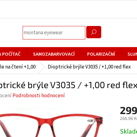
A POČÍTAČ
SAMOZABARVOVACÍ
POLARIZAČNÍ
SLU
le na čtení +1,00
Dioptrické brýle V3035 / +1,00 red flex
ptrické brýle V3035 / +1,00 red fle
rné
ocení
Podrobnosti hodnocení
cení
299
ktu
266,96 K
Měrná
Skla
cena: