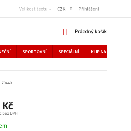
Velikost textu
CZK
Přihlášení
NÁKUPNÍ
Prázdný košík
KOŠÍK
NEČNÍ
SPORTOVNÍ
SPECIÁLNÍ
KLIP NA BRÝLE
x
70440
 Kč
č bez DPH
dem