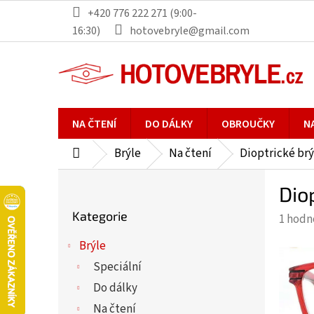
Přejít
+420 776 222 271 (9:00-
na
16:30)
hotovebryle@gmail.com
obsah
NA ČTENÍ
DO DÁLKY
OBROUČKY
N
Brýle
Na čtení
Dioptrické brý
Domů
P
Dio
o
Přeskočit
s
Kategorie
Průmě
1 hodn
kategorie
t
hodno
r
Brýle
produ
a
Speciální
je
n
5,0
Do dálky
n
z
Na čtení