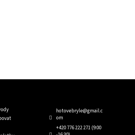
e pro vás
Kontakt
Facebo
vody
hotovebryle
@
gmail.c
om
povat
+420 776 222 271 (9:00
-16:30)