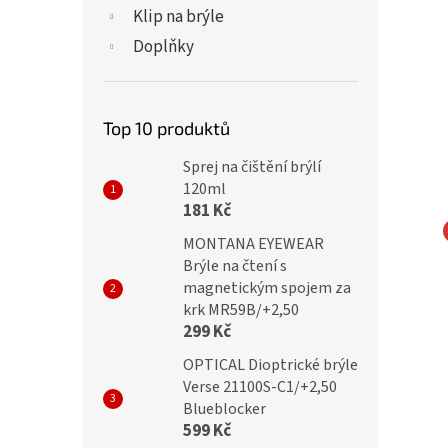
Klip na brýle
Doplňky
Top 10 produktů
Sprej na čištění brýlí
120ml
181 Kč
MONTANA EYEWEAR
ické brýle CH8805
IDENTITY Dioptrické brýle
Brýle na čtení s
magnetickým spojem za
lack/red flex
MC2299 +1,00 red flex
krk MR59B/+2,50
299 Kč
OPTICAL Dioptrické brýle
Verse 21100S-C1/+2,50
č
299 Kč
Blueblocker
599 Kč