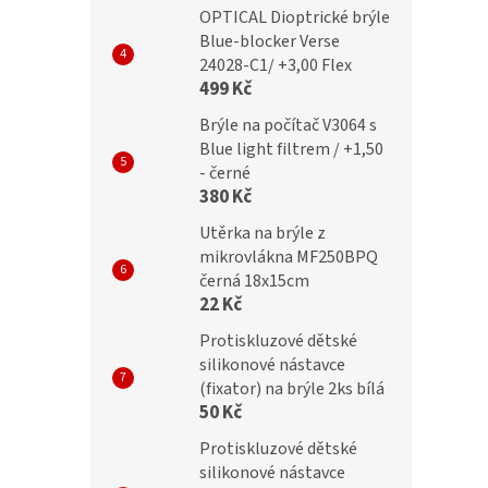
OPTICAL Dioptrické brýle
Blue-blocker Verse
24028-C1/ +3,00 Flex
499 Kč
Brýle na počítač V3064 s
Blue light filtrem / +1,50
- černé
380 Kč
Utěrka na brýle z
mikrovlákna MF250BPQ
černá 18x15cm
22 Kč
Protiskluzové dětské
silikonové nástavce
(fixator) na brýle 2ks bílá
50 Kč
Protiskluzové dětské
silikonové nástavce