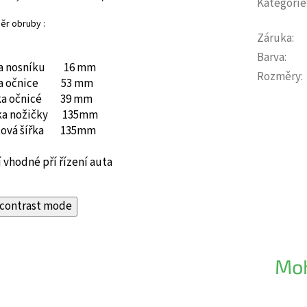
Kategorie
ěr obruby :
Záruka
:
Barva
:
ka nosníku 16 mm
Rozměry
:
ka očnice 53 mm
ka očnicé 39 mm
ka nožičky 135mm
ková šířka 135mm
 vhodné pří řízení auta
contrast mode
Moh