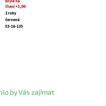
:
brýle na
čtení +1,00
2 roky
červená
53-16-135
lo by Vás zajímat