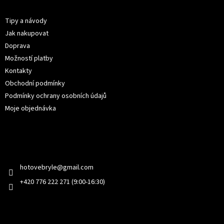
Informace pro vás
a
t
Tipy a návody
í
Jak nakupovat
Doprava
Možností platby
Kontakty
Obchodní podmínky
Podmínky ochrany osobních údajů
Moje objednávka
Kontakt
hotovebryle
@
gmail.com
+420 776 222 271 (9:00-16:30)