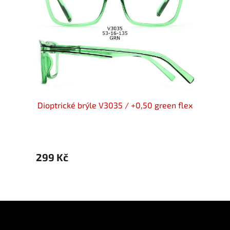
 +0,50
Dioptrické brýle V3035 / +0,50 green flex
Diopt
299 Kč
299 
Z
á
p