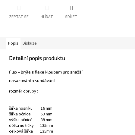
ZEPTAT SE
HLÍDAT
SDÍLET
Popis
Diskuze
Detailní popis produktu
Flex - brýle s flexe kloubem pro snažší
nasazování a sundávání
rozměr obruby :
šířka nosníku 16 mm
šířka očnice 53 mm
výška očnicé 39 mm
délka nožičky 135mm
celková šířka 135mm