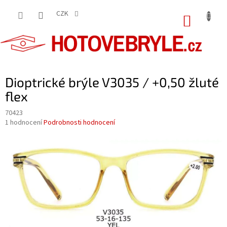
Přejít
na
CZK
NÁKUP
obsah
KOŠÍK
Dioptrické brýle V3035 / +0,50 žluté
flex
70423
Průměrné
1 hodnocení
Podrobnosti hodnocení
hodnocení
produktu
je
5,0
z
5
hvězdiček.