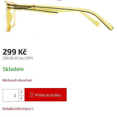
299 Kč
266,96 Kč bez DPH
Měrná
Skladem
cena:
Možnosti doručení
Přidat do košíku
Detailní informace