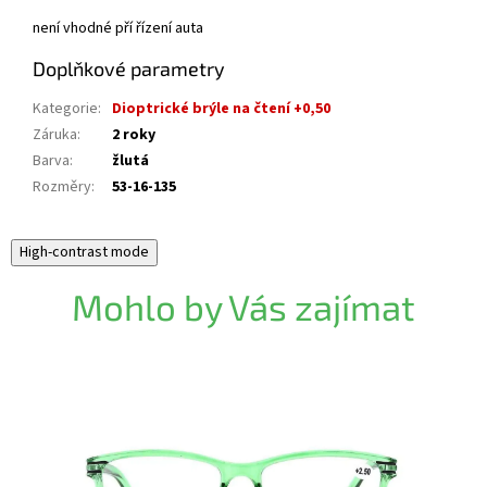
není vhodné pří řízení auta
Doplňkové parametry
Kategorie
:
Dioptrické brýle na čtení +0,50
Záruka
:
2 roky
Barva
:
žlutá
Rozměry
:
53-16-135
High-contrast mode
Mohlo by Vás zajímat