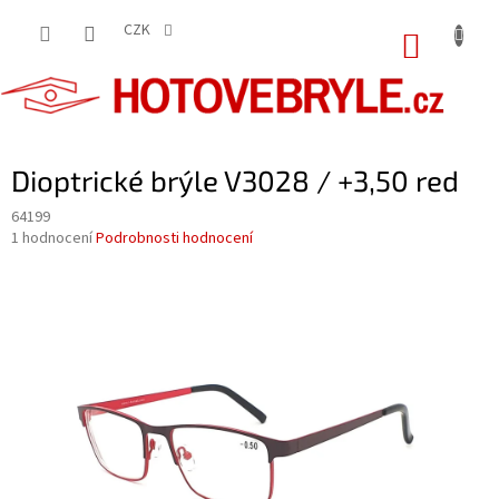
Přejít
na
CZK
NÁKUP
obsah
KOŠÍK
Dioptrické brýle V3028 / +3,50 red
64199
Průměrné
1 hodnocení
Podrobnosti hodnocení
hodnocení
produktu
je
5,0
z
5
hvězdiček.