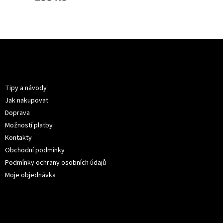
Z
á
p
Informace pro vás
a
t
Tipy a návody
í
Jak nakupovat
Doprava
Možností platby
Kontakty
Obchodní podmínky
Podmínky ochrany osobních údajů
Moje objednávka
Kontakt