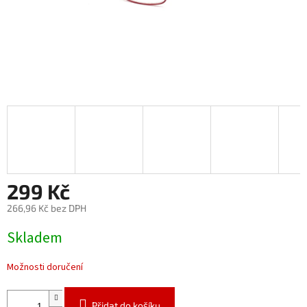
299 Kč
266,96 Kč bez DPH
Měrná
Skladem
cena:
Možnosti doručení
Přidat do košíku