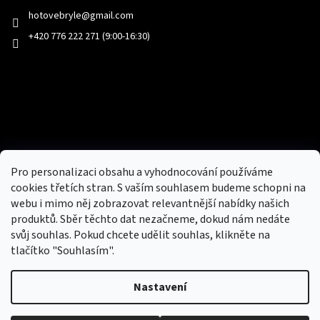
hotovebryle
@
gmail.com
+420 776 222 271 (9:00-16:30)
Facebook
Přijímáme online platby
Pro personalizaci obsahu a vyhodnocování používáme
cookies třetích stran. S vaším souhlasem budeme schopni na
webu i mimo něj zobrazovat relevantnější nabídky našich
produktů. Sběr těchto dat nezačneme, dokud nám nedáte
svůj souhlas. Pokud chcete udělit souhlas, klikněte na
tlačítko "Souhlasím".
Nový obchod s batohy, cestovními zavazadly, tašky a peněženky
Nastavení