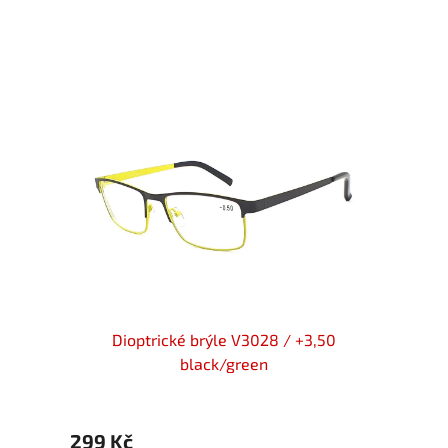
d flex
Dioptrické brýle V3028 / +3,50
Diopt
black/green
299 Kč
299 