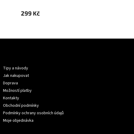
299 Kč
299 
Z
á
p
Informace pro vás
a
t
Tipy a návody
í
Jak nakupovat
Doprava
Možností platby
Kontakty
Obchodní podmínky
Podmínky ochrany osobních údajů
Moje objednávka