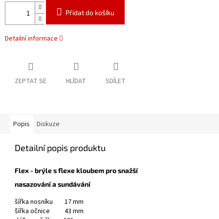
Přidat do košíku
Detailní informace
ZEPTAT SE
HLÍDAT
SDÍLET
Popis
Diskuze
Detailní popis produktu
Flex - brýle s flexe kloubem pro snažší
nasazování a sundávání
šířka nosníku 17 mm
šířka očnice 43 mm