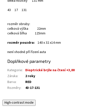
délka nožičky 131 mm
43
17
131
rozměr obruby:
celková výška 22mm
celková šířka 125mm
rozměr pouzdra:
140 x 32 x14 mm
není vhodné pří řízení auta
Doplňkové parametry
Kategorie
:
Dioptrické brýle na čtení +3,00
Záruka
:
2 roky
Barva
:
RED
Rozměry
:
43-17-131
High-contrast mode