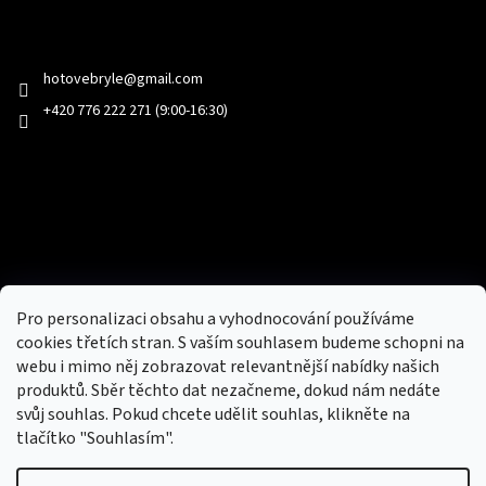
Kontakt
hotovebryle
@
gmail.com
+420 776 222 271 (9:00-16:30)
Facebook
Přijímáme online platby
Pro personalizaci obsahu a vyhodnocování používáme
cookies třetích stran. S vaším souhlasem budeme schopni na
webu i mimo něj zobrazovat relevantnější nabídky našich
produktů. Sběr těchto dat nezačneme, dokud nám nedáte
svůj souhlas. Pokud chcete udělit souhlas, klikněte na
tlačítko "Souhlasím".
Nový obchod s batohy, cestovními zavazadly, tašky a peněženky