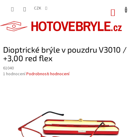
Přejít
na
CZK
NÁKUP
obsah
KOŠÍK
Dioptrické brýle v pouzdru V3010 /
+3,00 red flex
61040
Průměrné
1 hodnocení
Podrobnosti hodnocení
hodnocení
produktu
je
5,0
z
5
hvězdiček.