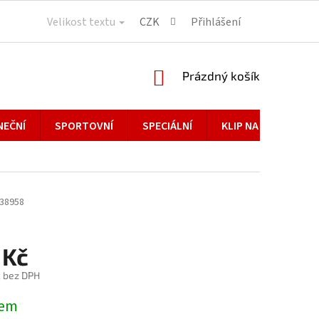
Velikost textu
CZK
Přihlášení
NÁKUPNÍ
Prázdný košík
KOŠÍK
NEČNÍ
SPORTOVNÍ
SPECIÁLNÍ
KLIP NA BRÝLE
38958
 Kč
č bez DPH
dem