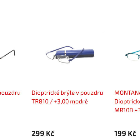
 pouzdru
Dioptrické brýle v pouzdru
MONTAN
TR810 / +3,00 modré
Dioptrick
MR10B +3
299 Kč
199 Kč