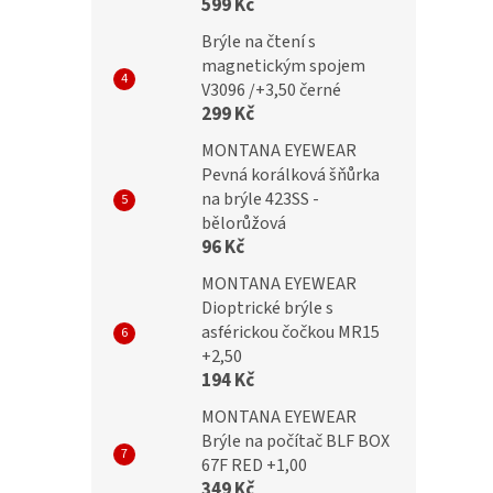
599 Kč
Brýle na čtení s
magnetickým spojem
V3096 /+3,50 černé
299 Kč
MONTANA EYEWEAR
Pevná korálková šňůrka
na brýle 423SS -
bělorůžová
96 Kč
MONTANA EYEWEAR
Dioptrické brýle s
asférickou čočkou MR15
+2,50
194 Kč
MONTANA EYEWEAR
Brýle na počítač BLF BOX
67F RED +1,00
349 Kč