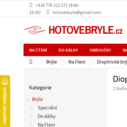
Přejít
+420 776 222 271 (9:00-
na
16:30)
hotovebryle@gmail.com
obsah
NA ČTENÍ
DO DÁLKY
OBROUČKY
N
Brýle
Na čtení
Dioptrické brý
Domů
P
Dio
o
Přeskočit
s
Kategorie
Průmě
1 hodn
kategorie
t
hodno
r
Brýle
produ
a
Speciální
je
n
5,0
Do dálky
n
z
Na čtení