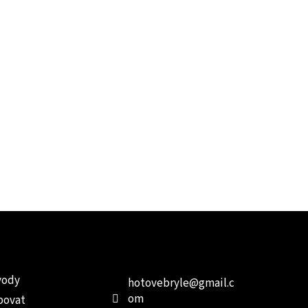
e pro vás
Kontakt
Facebo
vody
hotovebryle
@
gmail.c
om
povat