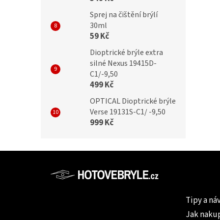
Sprej na čištění brýlí
30ml
59 Kč
Dioptrické brýle extra
silné Nexus 19415D-
C1/-9,50
499 Kč
OPTICAL Dioptrické brýle
Verse 19131S-C1/ -9,50
999 Kč
Z
á
p
Informac
a
Tipy a ná
t
Jak naku
í