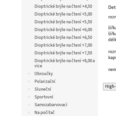
Dioptrické brýle na čtení +4,50
Det
Dioptrické brýle na čtení +5,00
roz
Dioptrické brýle na čtení +5,50
šíř
Dioptrické brýle na čtení +6,00
šíř
Dioptrické brýle na čtení +6,50
dél
Dioptrické brýle na čtení +7,00
roz
Dioptrické brýle na čtení +7,50
kap
Dioptrické brýle na čtení +8,00 a
více
není
Obroučky
Polarizační
High-
Sluneční
Sportovní
Samozabarvovací
Na počítač