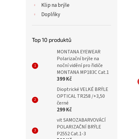
Klip na brýle
Doplňky
Top 10 produktů
MONTANA EYEWEAR
Polarizační brýle na
noční vidění pro řidiče
MONTANA MP183C Cat.1
399 Kč
Dioptrické VELKÉ BRÝLE
NA EYEWEAR
MONTANA EYEWEAR
OPTICAL TR258 /+3,50
ické brýle v pouzdru
Dioptrické brýle MR9 blue /
černé
+3,00
+3,00 flex v pouzdru
299 Kč
vit SAMOZABARVOVÁCÍ
POLARIZAČNÍ BRÝLE
č
299 Kč
P2552 Cat.1-3