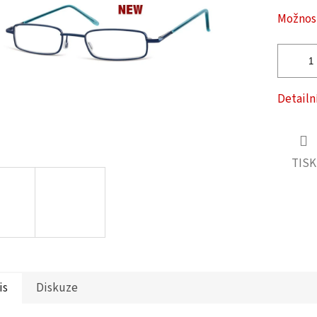
ček.
Možnost
Detailn
TISK
is
Diskuze