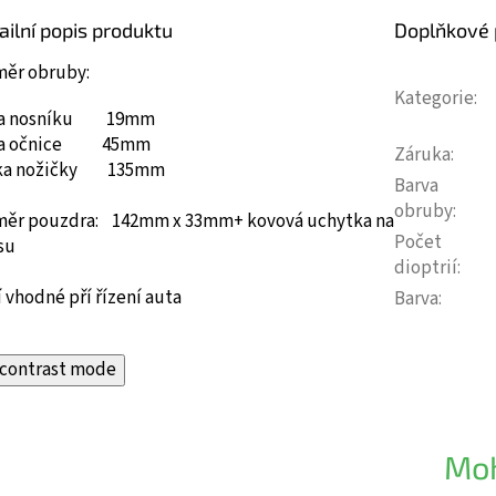
ailní popis produktu
Doplňkové
měr obruby:
Kategorie
:
ka nosníku 19mm
ka očnice 45mm
Záruka
:
ka nožičky 135mm
Barva
obruby
:
měr pouzdra: 142mm x 33mm+ kovová uchytka na
Počet
su
dioptrií
:
 vhodné pří řízení auta
Barva
:
contrast mode
Moh