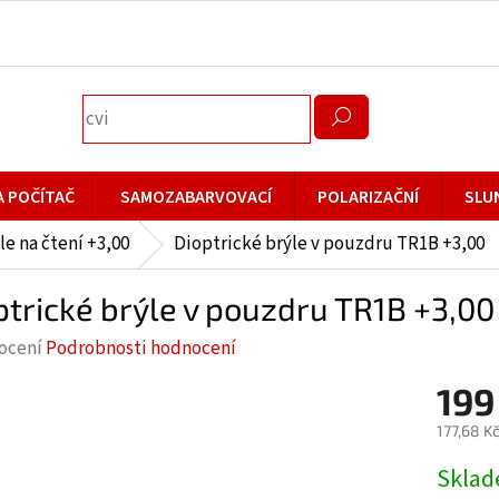
A POČÍTAČ
SAMOZABARVOVACÍ
POLARIZAČNÍ
SLU
le na čtení +3,00
Dioptrické brýle v pouzdru TR1B +3,00
ptrické brýle v pouzdru TR1B +3,00
rné
ocení
Podrobnosti hodnocení
cení
199
ktu
177,68 K
Měrná
Skla
cena: