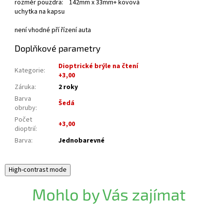
rozměr pouzdra: 142mm x 33mm+ kovová
uchytka na kapsu
není vhodné pří řízení auta
Doplňkové parametry
Dioptrické brýle na čtení
Kategorie
:
+3,00
Záruka
:
2 roky
Barva
Šedá
obruby
:
Počet
+3,00
dioptrií
:
Barva
:
Jednobarevné
High-contrast mode
Mohlo by Vás zajímat