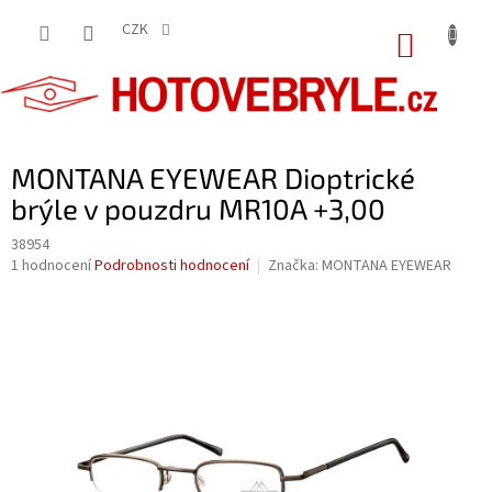
Přejít
na
CZK
NÁKUP
obsah
KOŠÍK
MONTANA EYEWEAR Dioptrické
brýle v pouzdru MR10A +3,00
38954
Průměrné
1 hodnocení
Podrobnosti hodnocení
Značka:
MONTANA EYEWEAR
hodnocení
produktu
je
5,0
z
5
hvězdiček.