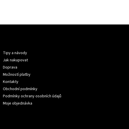
199 K
Z
á
p
Informace pro vás
a
t
Tipy a návody
í
Jak nakupovat
Doprava
Možností platby
Kontakty
Obchodní podmínky
Podmínky ochrany osobních údajů
Moje objednávka
Kontakt