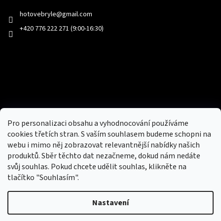
hotovebryle
@
gmail.com
+420 776 222 271 (9:00-16:30)
Facebook
Přijímáme online platby
Pro personalizaci obsahu a vyhodnocování používáme
cookies třetích stran. S vaším souhlasem budeme schopni na
webu i mimo něj zobrazovat relevantnější nabídky našich
produktů. Sběr těchto dat nezačneme, dokud nám nedáte
svůj souhlas. Pokud chcete udělit souhlas, klikněte na
tlačítko "Souhlasím".
Nový obchod s batohy, cestovními zavazadly, tašky a peněženky
Nastavení