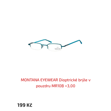
Akce
rýle
MONTANA EYEWEAR Dioptrické brýle v
MON
pouzdru MR10B +3,00
199 Kč
399 Kč