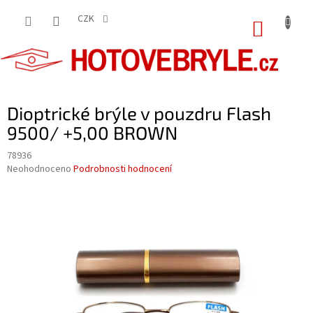
Přejít
na
CZK
NÁKUP
obsah
KOŠÍK
Dioptrické brýle v pouzdru Flash
9500/ +5,00 BROWN
78936
Průměrné
Neohodnoceno
Podrobnosti hodnocení
hodnocení
produktu
je
0,0
z
5
hvězdiček.