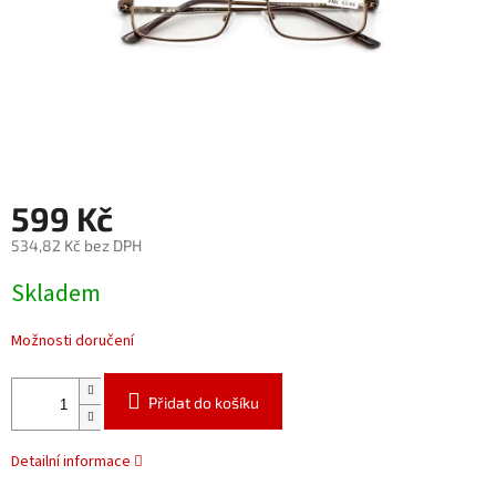
599 Kč
534,82 Kč bez DPH
Měrná
Skladem
cena:
Možnosti doručení
Přidat do košíku
Detailní informace