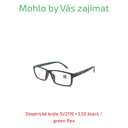
Mohlo by Vás zajímat
 +3,50
Dioptrické brýle SV2119 +3,50 black /
Diopt
green flex