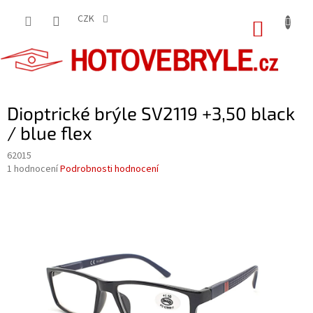
Přejít
na
CZK
NÁKUP
obsah
KOŠÍK
Dioptrické brýle SV2119 +3,50 black
/ blue flex
62015
Průměrné
1 hodnocení
Podrobnosti hodnocení
hodnocení
produktu
je
5,0
z
5
hvězdiček.