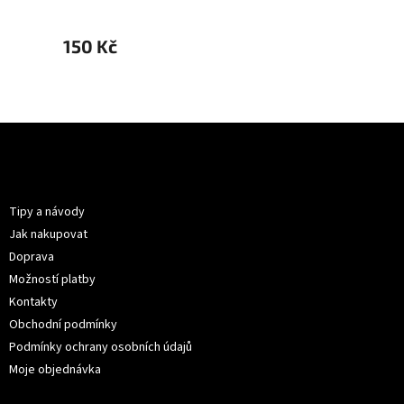
150 Kč
150 K
Z
á
p
Informace pro vás
a
t
Tipy a návody
í
Jak nakupovat
Doprava
Možností platby
Kontakty
Obchodní podmínky
Podmínky ochrany osobních údajů
Moje objednávka