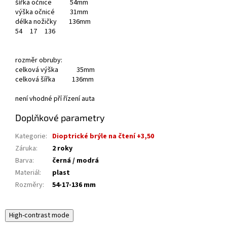
šířka očnice 54mm
výška očnicé 31mm
délka nožičky 136mm
54
17
136
rozměr obruby:
celková výška 35mm
celková šířka 136mm
není vhodné pří řízení auta
Doplňkové parametry
Kategorie
:
Dioptrické brýle na čtení +3,50
Záruka
:
2 roky
Barva
:
černá / modrá
Materiál
:
plast
Rozměry
:
54-17-136 mm
High-contrast mode