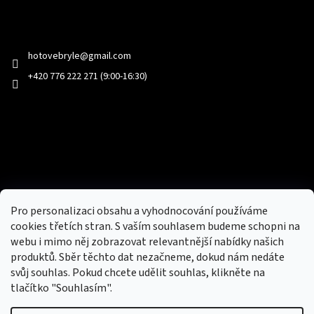
Kontakt
hotovebryle
@
gmail.com
+420 776 222 271 (9:00-16:30)
Facebook
Přijímáme online platby
Pro personalizaci obsahu a vyhodnocování používáme
cookies třetích stran. S vaším souhlasem budeme schopni na
webu i mimo něj zobrazovat relevantnější nabídky našich
produktů. Sběr těchto dat nezačneme, dokud nám nedáte
svůj souhlas. Pokud chcete udělit souhlas, klikněte na
tlačítko "Souhlasím".
Nový obchod s batohy, cestovními zavazadly, tašky a peněženky