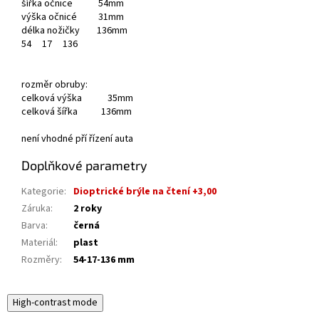
šířka očnice 54mm
výška očnicé 31mm
délka nožičky 136mm
54
17
136
rozměr obruby:
celková výška 35mm
celková šířka 136mm
není vhodné pří řízení auta
Doplňkové parametry
Kategorie
:
Dioptrické brýle na čtení +3,00
Záruka
:
2 roky
Barva
:
černá
Materiál
:
plast
Rozměry
:
54-17-136 mm
High-contrast mode