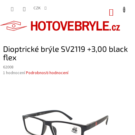
Přejít
na
CZK
NÁKUP
obsah
KOŠÍK
Dioptrické brýle SV2119 +3,00 black
flex
62008
Průměrné
1 hodnocení
Podrobnosti hodnocení
hodnocení
produktu
je
5,0
z
5
hvězdiček.