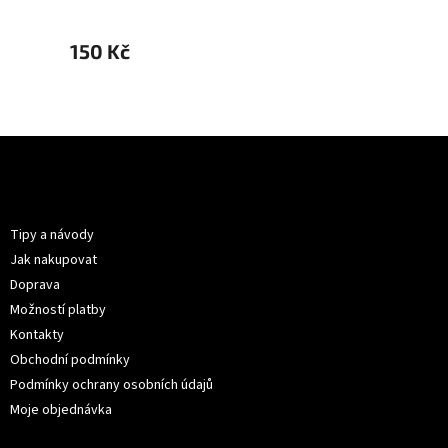
150 Kč
150 K
Z
á
p
Informace pro vás
a
t
Tipy a návody
í
Jak nakupovat
Doprava
Možností platby
Kontakty
Obchodní podmínky
Podmínky ochrany osobních údajů
Moje objednávka