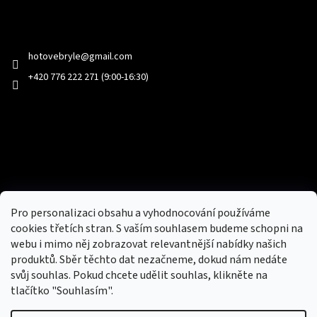
Kontakt
hotovebryle
@
gmail.com
+420 776 222 271 (9:00-16:30)
Facebook
Přijímáme online platby
Pro personalizaci obsahu a vyhodnocování používáme
cookies třetích stran. S vaším souhlasem budeme schopni na
webu i mimo něj zobrazovat relevantnější nabídky našich
produktů. Sběr těchto dat nezačneme, dokud nám nedáte
svůj souhlas. Pokud chcete udělit souhlas, klikněte na
tlačítko "Souhlasím".
Nový obchod s batohy, cestovními zavazadly, tašky a peněženky