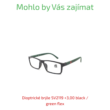
Mohlo by Vás zajímat
k flex
Dioptrické brýle SV2119 +3,00 black /
Diop
green flex