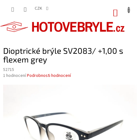
Přejít
na
CZK
NÁKUP
obsah
KOŠÍK
Dioptrické brýle SV2083/ +1,00 s
flexem grey
52715
Průměrné
1 hodnocení
Podrobnosti hodnocení
hodnocení
produktu
je
5,0
z
5
hvězdiček.