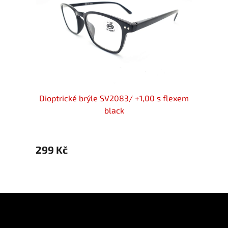
flexem
Dioptrické brýle SV2083/ +1,00 s flexem
Diopt
black
299 Kč
299 
Z
á
p
Informace pro vás