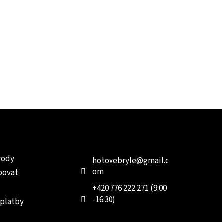
e pro vás
Kontakt
Facebo
vody
hotovebryle
@
gmail.c
om
povat
+420 776 222 271 (9:00
-16:30)
 platby