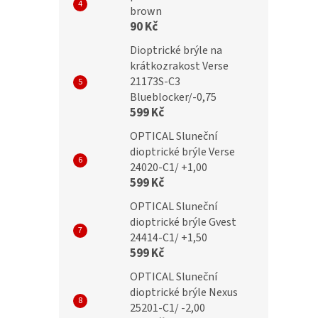
brown
90 Kč
Dioptrické brýle na
krátkozrakost Verse
21173S-C3
Blueblocker/-0,75
599 Kč
OPTICAL Sluneční
dioptrické brýle Verse
24020-C1/ +1,00
599 Kč
OPTICAL Sluneční
dioptrické brýle Gvest
24414-C1/ +1,50
599 Kč
OPTICAL Sluneční
dioptrické brýle Nexus
25201-C1/ -2,00