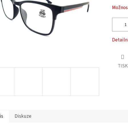
ček.
Možnost
Detailn
TISK
is
Diskuze