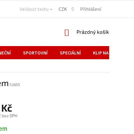
Velikost textu
CZK
Přihlášení
NÁKUPNÍ
Prázdný košík
KOŠÍK
NEČNÍ
SPORTOVNÍ
SPECIÁLNÍ
KLIP NA BRÝLE
xem
52655
 Kč
č bez DPH
dem