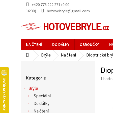
Přejít
+420 776 222 271 (9:00-
na
16:30)
hotovebryle@gmail.com
obsah
NA ČTENÍ
DO DÁLKY
OBROUČKY
N
Brýle
Na čtení
Dioptrické brý
Domů
P
Dio
o
Přeskočit
s
Kategorie
Průmě
1 hodn
kategorie
t
hodno
r
Brýle
produ
a
Speciální
je
n
5,0
Do dálky
n
z
Na čtení