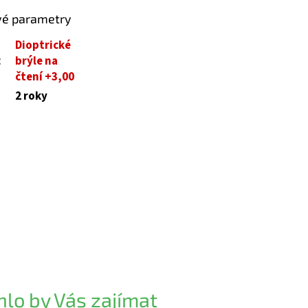
vé parametry
Dioptrické
:
brýle na
čtení +3,00
2 roky
lo by Vás zajímat