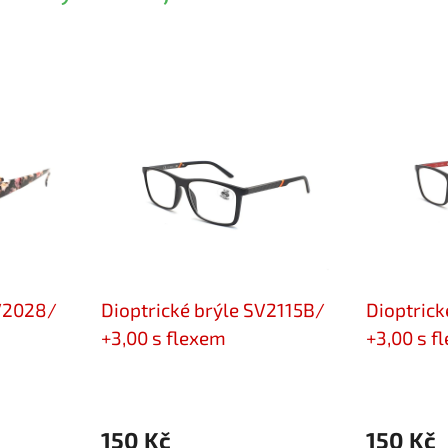
SV2028/
Dioptrické brýle SV2115B/
Dioptrick
+3,00 s flexem
+3,00 s f
150 Kč
150 Kč