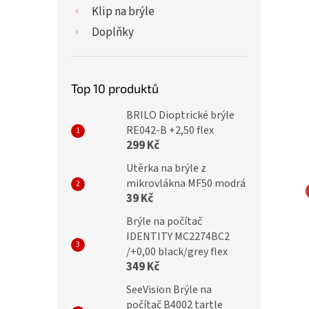
Klip na brýle
Doplňky
Top 10 produktů
BRILO Dioptrické brýle
RE042-B +2,50 flex
299 Kč
Utěrka na brýle z
mikrovlákna MF50 modrá
39 Kč
cké brýle M1.05 /
Dioptrické brýle SV2037/
Brýle na počítač
 flexem silver/blue
+3,00 s flexem green
IDENTITY MC2274BC2
/+0,00 black/grey flex
349 Kč
SeeVision Brýle na
č
150 Kč
počítač B4002 tartle