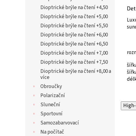
Dioptrické brýle na čtení +4,50
Det
Dioptrické brýle na čtení +5,00
Luxu
Dioptrické brýle na čtení +5,50
sun
Dioptrické brýle na čtení +6,00
Dioptrické brýle na čtení +6,50
roz
Dioptrické brýle na čtení +7,00
Dioptrické brýle na čtení +7,50
šíř
Dioptrické brýle na čtení +8,00 a
šíř
více
dél
Obroučky
Polarizační
Sluneční
High-
Sportovní
Samozabarvovací
Na počítač