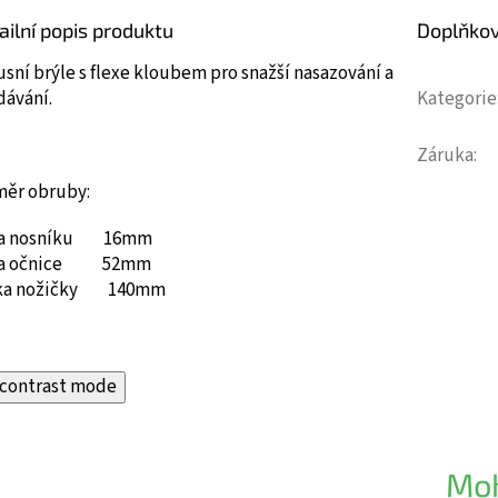
ailní popis produktu
Doplňko
sní brýle s flexe kloubem pro snažší nasazování a
dávání.
Kategorie
Záruka
:
měr obruby:
ka nosníku 16mm
ka očnice 52mm
ka nožičky 140mm
contrast mode
Moh