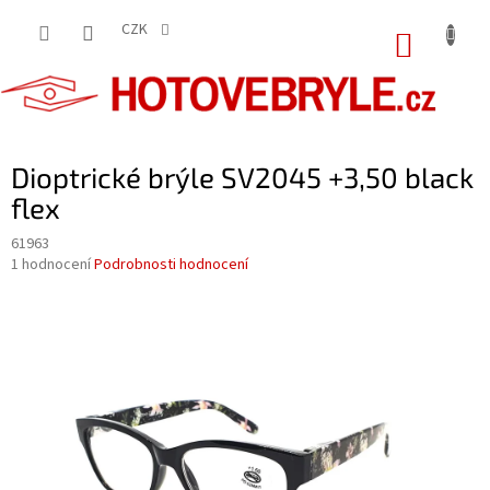
Přejít
na
CZK
NÁKUP
obsah
KOŠÍK
Dioptrické brýle SV2045 +3,50 black
flex
61963
Průměrné
1 hodnocení
Podrobnosti hodnocení
hodnocení
produktu
je
5,0
z
5
hvězdiček.