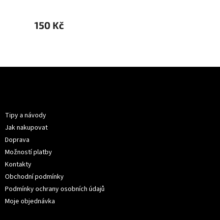
150 Kč
150 K
Z
á
p
Informace pro vás
a
t
Tipy a návody
í
Jak nakupovat
Doprava
Možností platby
Kontakty
Obchodní podmínky
Podmínky ochrany osobních údajů
Moje objednávka