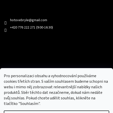
Kontakt
hotovebryle
@
gmail.com
+420 776 222 271 (9:00-16:30)
Facebook
Přijímáme online platby
Pro personalizaci obsahu a vyhodnocování používáme
cookies třetích stran. S vaším souhlasem budeme schopni na
webu i mimo něj zobrazovat relevantnější nabídky našich
produktů. Sběr těchto dat nezačneme, dokud nám nedáte
svůj souhlas. Pokud chcete udělit souhlas, klikněte na
tlačítko "Souhlasím".
Nový obchod s batohy, cestovními zavazadly, tašky a peněženky