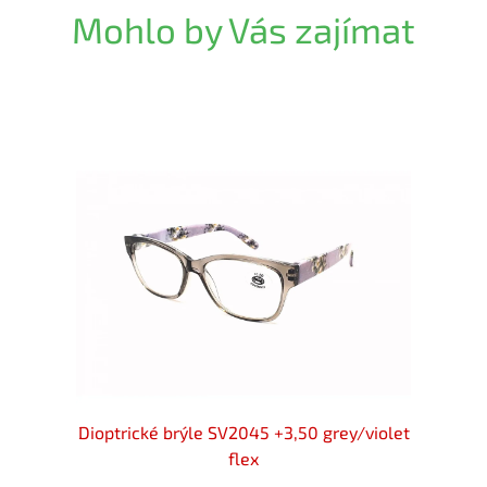
Mohlo by Vás zajímat
3033 /
Dioptrické brýle SV2045 +3,50 grey/violet
Dioptr
flex