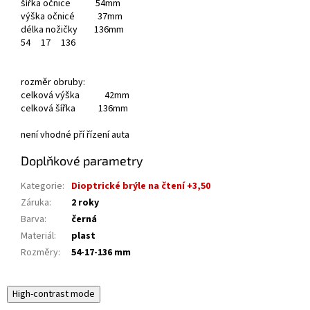
šířka očnice 54mm
výška očnicé 37mm
délka nožičky 136mm
54
17
136
rozměr obruby:
celková výška 42mm
celková šířka 136mm
není vhodné pří řízení auta
Doplňkové parametry
Kategorie
:
Dioptrické brýle na čtení +3,50
Záruka
:
2 roky
Barva
:
černá
Materiál
:
plast
Rozměry
:
54-17-136 mm
High-contrast mode