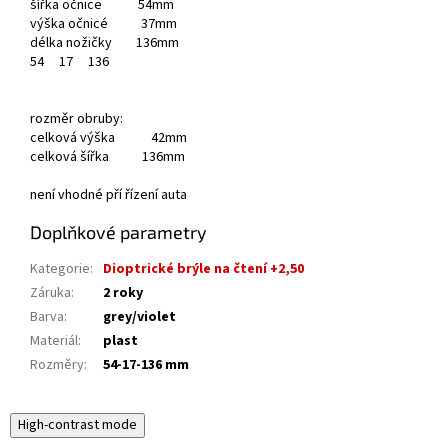
šířka očnice 54mm
výška očnicé 37mm
délka nožičky 136mm
54
17
136
rozměr obruby:
celková výška 42mm
celková šířka 136mm
není vhodné pří řízení auta
Doplňkové parametry
Kategorie
:
Dioptrické brýle na čtení +2,50
Záruka
:
2 roky
Barva
:
grey/violet
Materiál
:
plast
Rozměry
:
54-17-136 mm
High-contrast mode