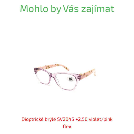
Mohlo by Vás zajímat
+2,50
Dioptrické brýle SV2045 +2,50 violet/pink
Diopt
flex