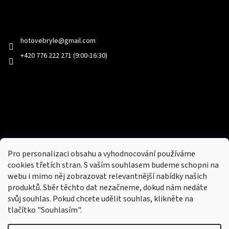
Kontakt
hotovebryle
@
gmail.com
+420 776 222 271 (9:00-16:30)
Facebook
Přijímáme online platby
Pro personalizaci obsahu a vyhodnocování používáme
cookies třetích stran. S vaším souhlasem budeme schopni na
webu i mimo něj zobrazovat relevantnější nabídky našich
produktů. Sběr těchto dat nezačneme, dokud nám nedáte
svůj souhlas. Pokud chcete udělit souhlas, klikněte na
tlačítko "Souhlasím".
Nový obchod s batohy, cestovními zavazadly, tašky a peněženky