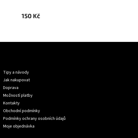
150 Kč
150 K
Z
á
p
Informace pro vás
a
t
Tipy a návody
í
Jak nakupovat
Doprava
Možností platby
Kontakty
Obchodní podmínky
Podmínky ochrany osobních údajů
Moje objednávka