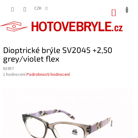
Přejít
na
CZK
NÁKUP
obsah
KOŠÍK
Dioptrické brýle SV2045 +2,50
grey/violet flex
61957
Průměrné
1 hodnocení
Podrobnosti hodnocení
hodnocení
produktu
je
5,0
z
5
hvězdiček.