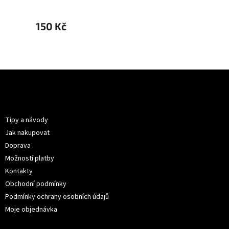
150 Kč
150 K
Z
á
p
Informace pro vás
a
t
Tipy a návody
í
Jak nakupovat
Doprava
Možností platby
Kontakty
Obchodní podmínky
Podmínky ochrany osobních údajů
Moje objednávka