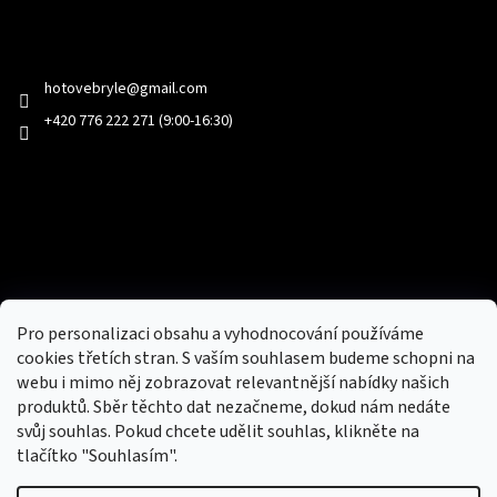
Kontakt
hotovebryle
@
gmail.com
+420 776 222 271 (9:00-16:30)
Facebook
Přijímáme online platby
Pro personalizaci obsahu a vyhodnocování používáme
cookies třetích stran. S vaším souhlasem budeme schopni na
webu i mimo něj zobrazovat relevantnější nabídky našich
produktů. Sběr těchto dat nezačneme, dokud nám nedáte
svůj souhlas. Pokud chcete udělit souhlas, klikněte na
tlačítko "Souhlasím".
Nový obchod s batohy, cestovními zavazadly, tašky a peněženky