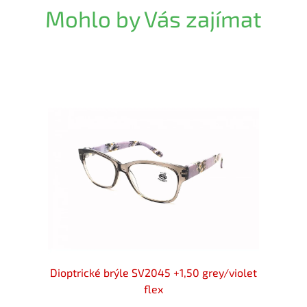
Mohlo by Vás zajímat
wn flex
Dioptrické brýle SV2045 +1,50 grey/violet
Diopt
flex