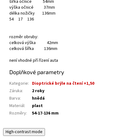
šířka očnice 54mm
výška očnicé 37mm
délka nožičky 136mm
54
17
136
rozměr obruby:
celková výška 42mm
celková šířka 136mm
není vhodné pří řízení auta
Doplňkové parametry
Kategorie
:
Dioptrické brýle na čtení +1,50
Záruka
:
2 roky
Barva
:
hnědá
Materiál
:
plast
Rozměry
:
54-17-136 mm
High-contrast mode