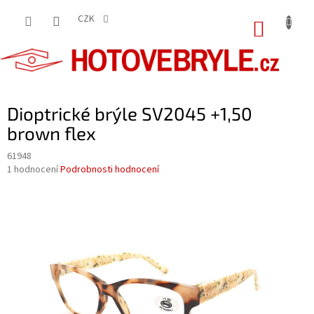
Přejít
na
CZK
NÁKUP
obsah
KOŠÍK
Dioptrické brýle SV2045 +1,50
brown flex
61948
Průměrné
1 hodnocení
Podrobnosti hodnocení
hodnocení
produktu
je
5,0
z
5
hvězdiček.