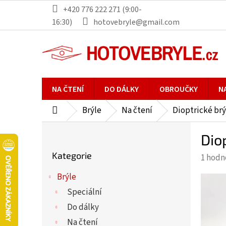
Přejít
+420 776 222 271 (9:00-
na
16:30)
hotovebryle@gmail.com
obsah
NA ČTENÍ
DO DÁLKY
OBROUČKY
N
Brýle
Na čtení
Dioptrické brý
Domů
P
Dio
o
Přeskočit
s
Kategorie
Průmě
1 hodn
kategorie
t
hodno
r
Brýle
produ
a
Speciální
je
n
5,0
Do dálky
n
z
Na čtení