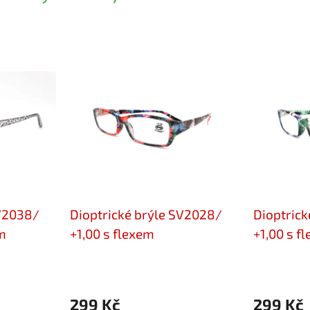
SV2038/
Dioptrické brýle SV2028/
Dioptrick
m
+1,00 s flexem
+1,00 s f
299 Kč
299 Kč