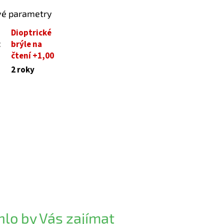
vé parametry
Dioptrické
:
brýle na
čtení +1,00
2 roky
lo by Vás zajímat