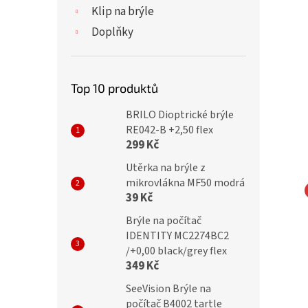
Klip na brýle
Doplňky
Top 10 produktů
BRILO Dioptrické brýle
RE042-B +2,50 flex
299 Kč
Utěrka na brýle z
mikrovlákna MF50 modrá
39 Kč
ické brýle SV2028/
Dioptrické brýle SV2071/
Brýle na počítač
 flexem
+1,00 s flexem
IDENTITY MC2274BC2
/+0,00 black/grey flex
349 Kč
SeeVision Brýle na
č
299 Kč
počítač B4002 tartle