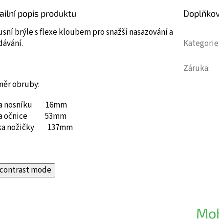
ailní popis produktu
Doplňko
sní brýle s flexe kloubem pro snažší nasazování a
dávání.
Kategorie
Záruka
:
měr obruby:
ka nosníku 16mm
ka očnice 53mm
ka nožičky 137mm
contrast mode
Moh