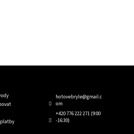
e pro vás
Kontakt
Facebo
vody
hotovebryle
@
gmail.c
om
povat
+420 776 222 271 (9:00
-16:30)
 platby