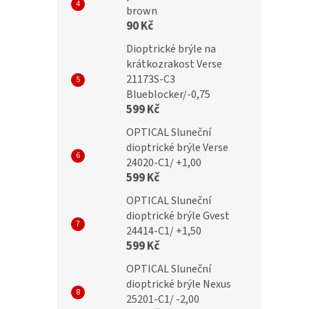
brown
90 Kč
Dioptrické brýle na
krátkozrakost Verse
21173S-C3
Blueblocker/-0,75
599 Kč
OPTICAL Sluneční
dioptrické brýle Verse
24020-C1/ +1,00
599 Kč
OPTICAL Sluneční
dioptrické brýle Gvest
24414-C1/ +1,50
599 Kč
OPTICAL Sluneční
dioptrické brýle Nexus
25201-C1/ -2,00