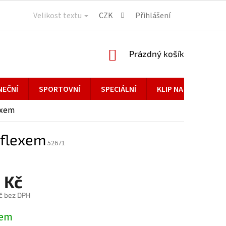
Velikost textu
CZK
Přihlášení
NÁKUPNÍ
Prázdný košík
KOŠÍK
NEČNÍ
SPORTOVNÍ
SPECIÁLNÍ
KLIP NA BRÝLE
exem
 flexem
52671
 Kč
č bez DPH
dem