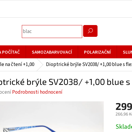
A POČÍTAČ
SAMOZABARVOVACÍ
POLARIZAČNÍ
SLU
le na čtení +1,00
Dioptrické brýle SV2038/ +1,00 blue s fl
ptrické brýle SV2038/ +1,00 blue s
rné
ocení
Podrobnosti hodnocení
cení
299
ktu
266,96 K
Měrná
Skla
cena: