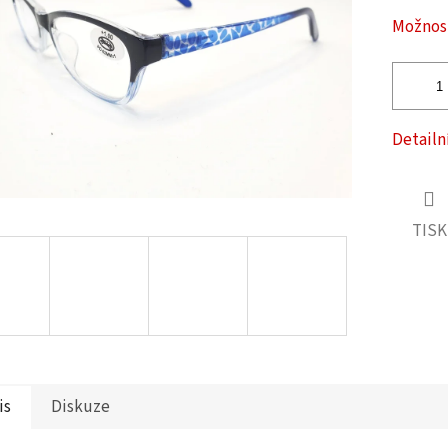
ček.
Možnost
Detailn
TISK
is
Diskuze