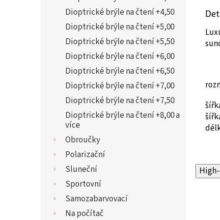
Dioptrické brýle na čtení +4,50
Det
Dioptrické brýle na čtení +5,00
Luxu
Dioptrické brýle na čtení +5,50
sun
Dioptrické brýle na čtení +6,00
Dioptrické brýle na čtení +6,50
roz
Dioptrické brýle na čtení +7,00
Dioptrické brýle na čtení +7,50
šíř
Dioptrické brýle na čtení +8,00 a
šíř
více
dél
Obroučky
Polarizační
Sluneční
High-
Sportovní
Samozabarvovací
Na počítač