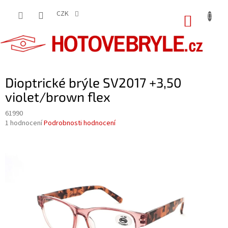
Přejít
na
CZK
NÁKUP
obsah
KOŠÍK
Dioptrické brýle SV2017 +3,50
violet/brown flex
61990
Průměrné
1 hodnocení
Podrobnosti hodnocení
hodnocení
produktu
je
5,0
z
5
hvězdiček.