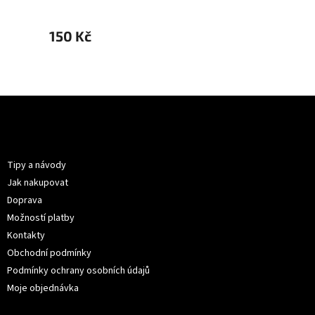
150 Kč
150 K
Z
á
p
Informace pro vás
a
t
Tipy a návody
í
Jak nakupovat
Doprava
Možností platby
Kontakty
Obchodní podmínky
Podmínky ochrany osobních údajů
Moje objednávka