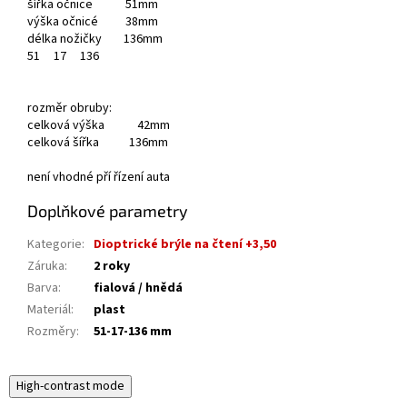
šířka očnice 51mm
výška očnicé 38mm
délka nožičky 136mm
51
17
136
rozměr obruby:
celková výška 42mm
celková šířka 136mm
není vhodné pří řízení auta
Doplňkové parametry
Kategorie
:
Dioptrické brýle na čtení +3,50
Záruka
:
2 roky
Barva
:
fialová / hnědá
Materiál
:
plast
Rozměry
:
51-17-136 mm
High-contrast mode