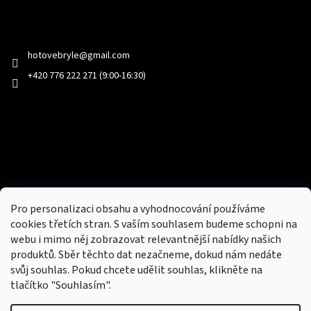
Kontakt
hotovebryle
@
gmail.com
+420 776 222 271 (9:00-16:30)
Facebook
Přijímáme online platby
Pro personalizaci obsahu a vyhodnocování používáme
cookies třetích stran. S vaším souhlasem budeme schopni na
webu i mimo něj zobrazovat relevantnější nabídky našich
produktů. Sběr těchto dat nezačneme, dokud nám nedáte
svůj souhlas. Pokud chcete udělit souhlas, klikněte na
tlačítko "Souhlasím".
Nový obchod s batohy, cestovními zavazadly, tašky a peněženky