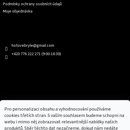
Podmínky ochrany osobních údajů
Moje objednávka
Kontakt
hotovebryle
@
gmail.com
+420 776 222 271 (9:00-16:30)
Facebook
Přijímáme online platby
Pro personalizaci obsahu a vyhodnocování používáme
cookies třetích stran. S vaším souhlasem budeme schopni na
webu i mimo něj zobrazovat relevantnější nabídky našich
produktů. Sběr těchto dat nezačneme, dokud nám nedáte