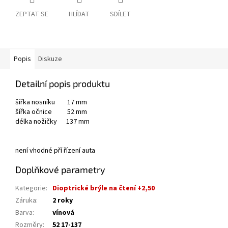
ZEPTAT SE
HLÍDAT
SDÍLET
Popis
Diskuze
Detailní popis produktu
šířka nosníku 17 mm
šířka očnice 52 mm
délka nožičky 137 mm
není vhodné pří řízení auta
Doplňkové parametry
Kategorie
:
Dioptrické brýle na čtení +2,50
Záruka
:
2 roky
Barva
:
vínová
Rozměry
:
52 17-137