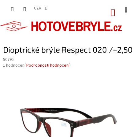
Přejít
na
CZK
NÁKUP
obsah
KOŠÍK
Dioptrické brýle Respect 020 /+2,50
50795
Průměrné
1 hodnocení
Podrobnosti hodnocení
hodnocení
produktu
je
5,0
z
5
hvězdiček.