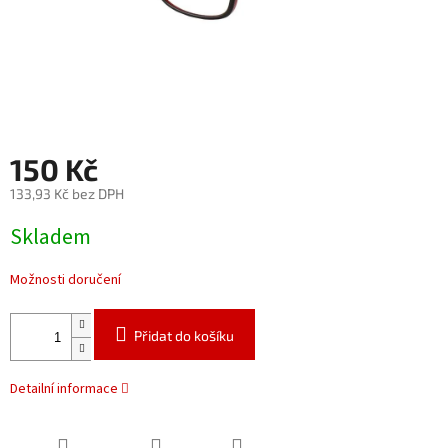
150 Kč
133,93 Kč bez DPH
Měrná
Skladem
cena:
Možnosti doručení
Přidat do košíku
Detailní informace