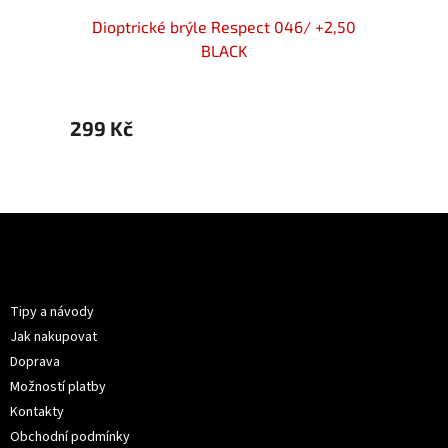
ack
Dioptrické brýle Respect 046/ +2,50
Di
BLACK
299 Kč
299 
Z
á
p
Informace pro vás
a
t
Tipy a návody
í
Jak nakupovat
Doprava
Možností platby
Kontakty
Obchodní podmínky