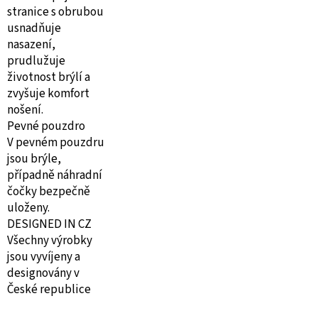
stranice s obrubou
usnadňuje
nasazení,
prudlužuje
životnost brýlí a
zvyšuje komfort
nošení.
Pevné pouzdro
V pevném pouzdru
jsou brýle,
případně náhradní
čočky bezpečně
uloženy.
DESIGNED IN CZ
Všechny výrobky
jsou vyvíjeny a
designovány v
České republice