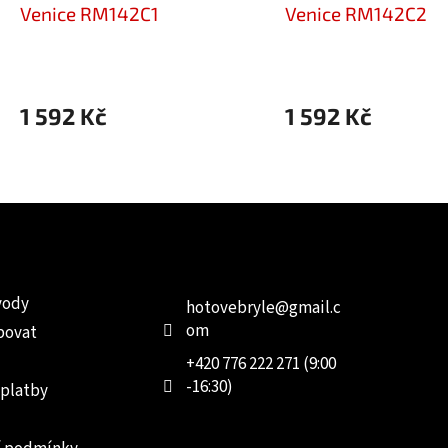
Venice RM142C1
Venice RM142C2
1 592 Kč
1 592 Kč
e pro vás
Kontakt
Facebo
vody
hotovebryle
@
gmail.c
om
povat
+420 776 222 271 (9:00
-16:30)
 platby