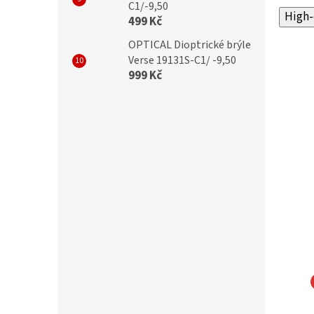
C1/-9,50
High-
499 Kč
OPTICAL Dioptrické brýle
Verse 19131S-C1/ -9,50
999 Kč
RICKÉ BRÝLE RELAX
Dioptrické brýle Relax Rumi