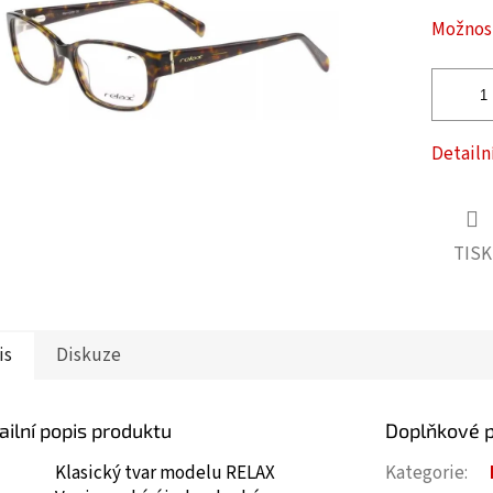
ček.
Možnost
Detailn
TISK
is
Diskuze
ailní popis produktu
Doplňkové 
Klasický tvar modelu RELAX
Kategorie
: