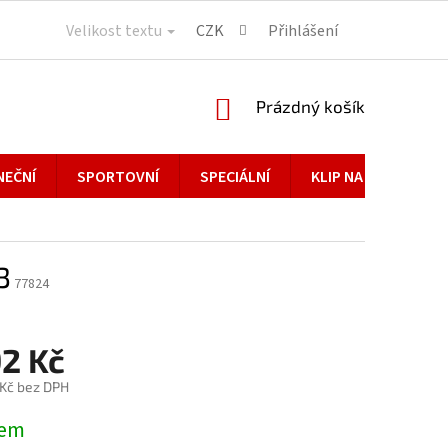
Velikost textu
CZK
Přihlášení
NÁKUPNÍ
Prázdný košík
KOŠÍK
NEČNÍ
SPORTOVNÍ
SPECIÁLNÍ
KLIP NA BRÝLE
3
77824
92 Kč
 Kč bez DPH
dem