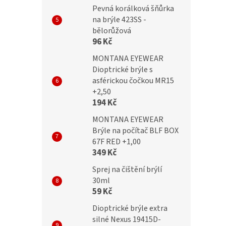
Pevná korálková šňůrka
na brýle 423SS -
bělorůžová
96 Kč
MONTANA EYEWEAR
Dioptrické brýle s
asférickou čočkou MR15
+2,50
194 Kč
MONTANA EYEWEAR
Brýle na počítač BLF BOX
67F RED +1,00
349 Kč
Sprej na čištění brýlí
30ml
59 Kč
Dioptrické brýle extra
silné Nexus 19415D-