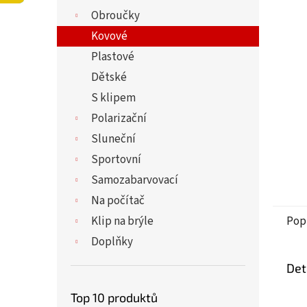
5
í
Obroučky
hvězdi
p
a
Kovové
n
Plastové
e
Dětské
l
S klipem
Polarizační
Sluneční
Sportovní
Samozabarvovací
Na počítač
Klip na brýle
Pop
Doplňky
Det
Top 10 produktů