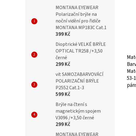
MONTANA EYEWEAR
Polarizační brýle na
noční vidění pro řidiče
MONTANA MP183C Cat.1
399 Kč
Dioptrické VELKÉ BRÝLE
OPTICAL TR258 /+3,50
Mat
černé
299 Kč
Bar
Mate
vit SAMOZABARVOVÁCÍ
53-
POLARIZAČNÍ BRÝLE
pán
P2552 Cat.1-3
599 Kč
Brýle na čtení s
magnetickým spojem
V3096 /+3,50 černé
299 Kč
MONTANA EYEWEAR