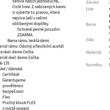
Venice nabízí jednoduché,
Záruka
:
čisté linie. Z nabízených barev
EAN
:
si vyberte tu pravou, která
nejvíce ladí s vašimi
oblíbenými doplňky.
Barva
:
Ochrané pevné pouzdro
ZDARMA.
EAN
:
Barva rámu: lesklá demi
erial rámu:
Odolný a flexibilní acetát
va skel: demo čočka
Materiál
:
riál skel:
demo čočka
16-135
Rozměry
:
ské / dámské
Certifikát
Garantujeme
prověřenou
bezpečnost.
Flex
Pružný kloub FLEX
v místě spojení