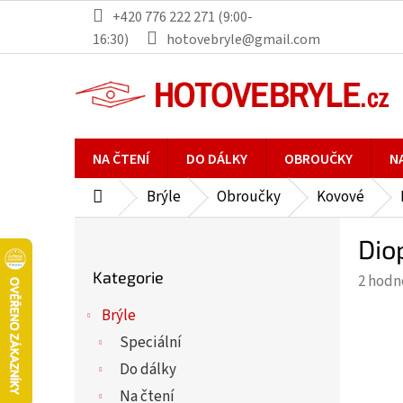
Přejít
+420 776 222 271 (9:00-
na
16:30)
hotovebryle@gmail.com
obsah
NA ČTENÍ
DO DÁLKY
OBROUČKY
N
Brýle
Obroučky
Kovové
Domů
P
Dio
o
Přeskočit
s
Kategorie
Průmě
2 hodn
kategorie
t
hodno
r
Brýle
produ
a
Speciální
je
n
5,0
Do dálky
n
z
Na čtení