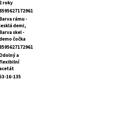
2 roky
8595627172961
Barva rámu -
lesklá demi,
Barva skel -
demo čočka
8595627172961
Odolný a
flexibilní
acetát
53-16-135