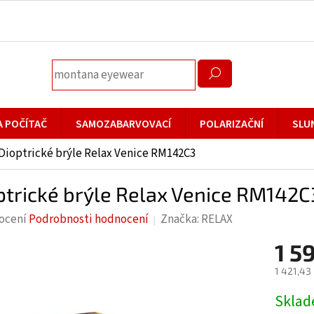
A POČÍTAČ
SAMOZABARVOVACÍ
POLARIZAČNÍ
SLU
Dioptrické brýle Relax Venice RM142C3
ptrické brýle Relax Venice RM142C
rné
ocení
Podrobnosti hodnocení
Značka:
RELAX
cení
1 5
ktu
1 421,43
Měrná
Skla
cena: