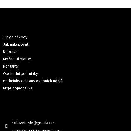
Z
á
p
Informace pro vás
a
t
Tipy a návody
í
Jak nakupovat
Doprava
Možností platby
Kontakty
Obchodní podmínky
Podmínky ochrany osobních údajů
Moje objednávka
Kontakt
hotovebryle
@
gmail.com