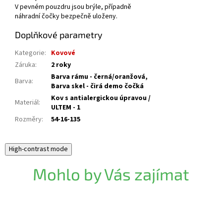
V pevném pouzdru jsou brýle, případně
náhradní čočky bezpečně uloženy.
Doplňkové parametry
Kategorie
:
Kovové
Záruka
:
2 roky
Barva rámu - černá/oranžová,
Barva
:
Barva skel - čirá demo čočká
Kov s antialergickou úpravou /
Materiál
:
ULTEM - 1
Rozměry
:
54-16-135
High-contrast mode
Mohlo by Vás zajímat