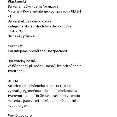
Vlastnosti
Barva ramečku - černá/oranžová
Materiál - Kov s antialergickou úpravou / ULTEM
- 1
Barva skel: čirá demo čočka
Kategorie slunečního filtru -
demo čočka
54-16-135
dámské / pánské
Certifikát
Garantujeme prověřenou bezpečnost.
Upravitelný nosník
Větší pohodlí při nošení, nosník lze přizpůsobit
tvaru nosu.
ULTEM
Stranice z odlehčeného plastu ULTEM se
vyznačují vyjímečnou odolností, ohebností a
tvarovou stálostí. Brýle se stranicemi z tohoto
materiálu jsou velmi lehké, teplotně stabilní a
hypoalergenní.
Pevné pouzdro