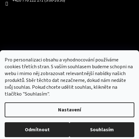
+420 776 222 271 (9:00-16:30)
Facebook
Přijímáme online platby
Pro personalizaci obsahu a vyhodnocování používáme
cookies třetích stran. S vaším souhlasem budeme schopni na
webu i mimo něj zobrazovat relevantnější nabídky našich
produktů. Sběr těchto dat nezačneme, dokud nám nedáte
svůj souhlas. Pokud chcete udělit souhlas, klikněte na
tlačítko "Souhlasím".
Nový obchod s batohy, cestovními zavazadly, tašky a peněženky
Nastavení
Copyright 2026
hotovebryle.cz
. Všechna práva
Vytvořil
Odmítnout
Souhlasím
vyhrazena.
Upravit nastavení cookies
Shoptet