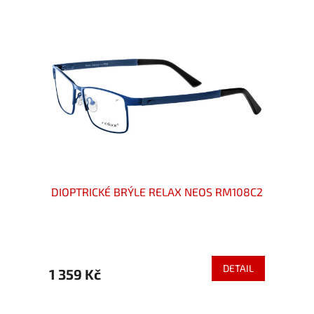
luto
DIOPTRICKÉ BRÝLE RELAX NEOS RM108C2
DIOPT
ETAIL
DETAIL
1 359 Kč
1 680