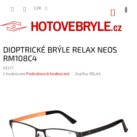
Přejít
na
CZK
NÁKUP
obsah
KOŠÍK
DIOPTRICKÉ BRÝLE RELAX NEOS
RM108C4
55277
Průměrné
1 hodnocení
Podrobnosti hodnocení
Značka:
RELAX
hodnocení
produktu
je
5,0
z
5
hvězdiček.