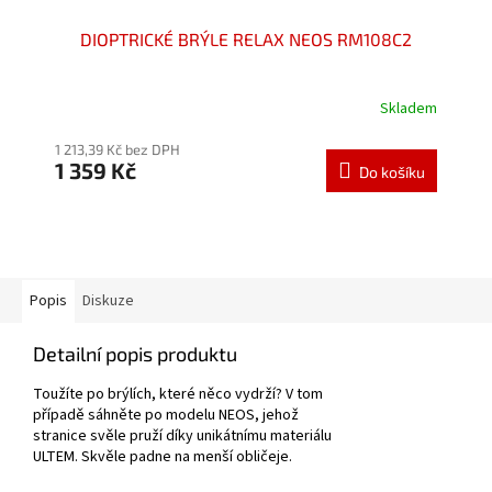
DIOPTRICKÉ BRÝLE RELAX NEOS RM108C2
Skladem
Průměrné
hodnocení
1 213,39 Kč bez DPH
produktu
1 359 Kč
je
Do košíku
5,0
z
5
hvězdiček.
Popis
Diskuze
Detailní popis produktu
Toužíte po brýlích, které něco vydrží? V tom
případě sáhněte po modelu NEOS, jehož
stranice svěle pruží díky unikátnímu materiálu
ULTEM. Skvěle padne na menší obličeje.