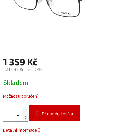
1 359 Kč
1 213,39 Kč bez DPH
Měrná
Skladem
cena:
Možnosti doručení
Přidat do košíku
Detailní informace