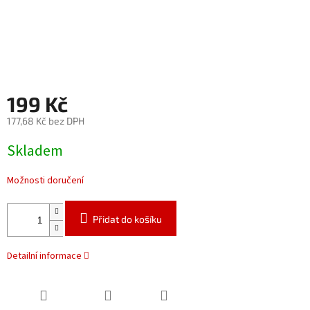
199 Kč
177,68 Kč bez DPH
Měrná
Skladem
cena:
Možnosti doručení
Přidat do košíku
Detailní informace