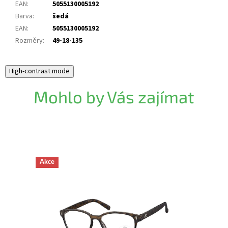
EAN
:
5055130005192
Barva
:
šedá
EAN
:
5055130005192
Rozměry
:
49-18-135
High-contrast mode
Mohlo by Vás zajímat
Akce