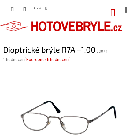
Přejít
na
CZK
NÁKUP
obsah
KOŠÍK
Dioptrické brýle R7A +1,00
59874
Průměrné
1 hodnocení
Podrobnosti hodnocení
hodnocení
produktu
je
5,0
z
5
hvězdiček.