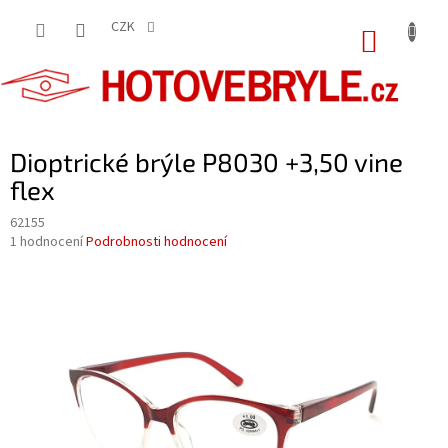
Přejít
na
CZK
NÁKUP
obsah
KOŠÍK
Dioptrické brýle P8030 +3,50 vine
flex
62155
Průměrné
1 hodnocení
Podrobnosti hodnocení
hodnocení
produktu
je
5,0
z
5
hvězdiček.