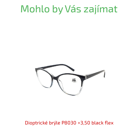
Mohlo by Vás zajímat
 +3,50
Dioptrické brýle P8030 +3,50 black flex
Diop