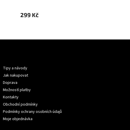
299 Kč
299 
Z
á
p
Informace pro vás
a
t
Tipy a návody
í
Jak nakupovat
Doprava
Možností platby
Kontakty
Obchodní podmínky
Podmínky ochrany osobních údajů
Moje objednávka