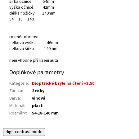
šířka očnice 54mm
výška očnicé 42mm
délka nožičky 140mm
54
18
140
rozměr obruby:
celková výška 46mm
celková šířka 140mm
není vhodné pří řízení auta
Doplňkové parametry
Kategorie
:
Dioptrické brýle na čtení +3,50
Záruka
:
2 roky
Barva
:
vinová
Materiál
:
plast
Rozměry
:
54-18-140 mm
High-contrast mode