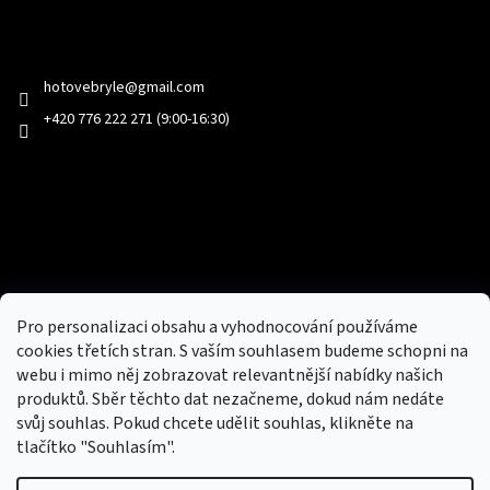
Kontakt
hotovebryle
@
gmail.com
+420 776 222 271 (9:00-16:30)
Facebook
Přijímáme online platby
Pro personalizaci obsahu a vyhodnocování používáme
cookies třetích stran. S vaším souhlasem budeme schopni na
webu i mimo něj zobrazovat relevantnější nabídky našich
produktů. Sběr těchto dat nezačneme, dokud nám nedáte
svůj souhlas. Pokud chcete udělit souhlas, klikněte na
tlačítko "Souhlasím".
Nový obchod s batohy, cestovními zavazadly, tašky a peněženky