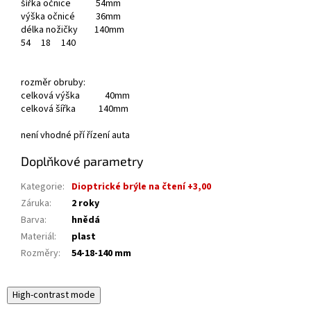
šířka očnice 54mm
výška očnicé 36mm
délka nožičky 140mm
54
18
140
rozměr obruby:
celková výška 40mm
celková šířka 140mm
není vhodné pří řízení auta
Doplňkové parametry
Kategorie
:
Dioptrické brýle na čtení +3,00
Záruka
:
2 roky
Barva
:
hnědá
Materiál
:
plast
Rozměry
:
54-18-140 mm
High-contrast mode