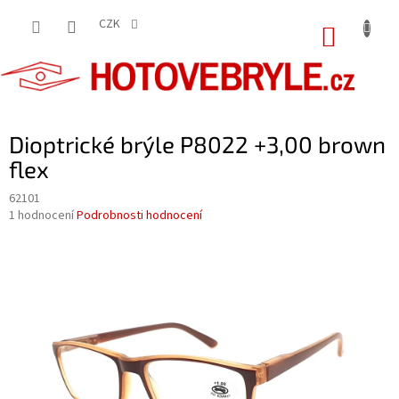
Přejít
na
CZK
NÁKUP
obsah
KOŠÍK
Dioptrické brýle P8022 +3,00 brown
flex
62101
Průměrné
1 hodnocení
Podrobnosti hodnocení
hodnocení
produktu
je
5,0
z
5
hvězdiček.