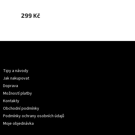
299 Kč
299 
Z
á
p
Informace pro vás
a
t
Tipy a návody
í
Jak nakupovat
Doprava
Možností platby
Kontakty
Obchodní podmínky
Podmínky ochrany osobních údajů
Moje objednávka