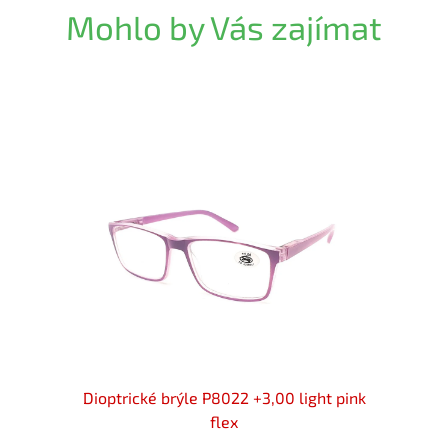
Mohlo by Vás zajímat
n flex
Dioptrické brýle P8022 +3,00 light pink
Diopt
flex