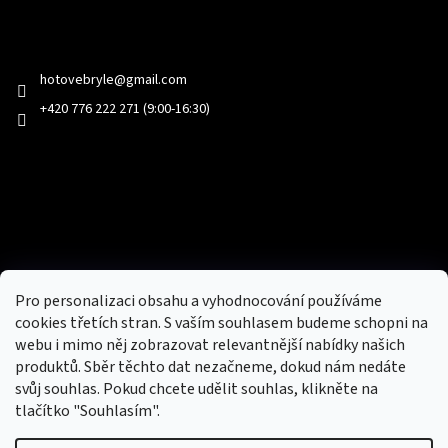
Kontakt
hotovebryle
@
gmail.com
+420 776 222 271 (9:00-16:30)
Facebook
Přijímáme online platby
Pro personalizaci obsahu a vyhodnocování používáme
cookies třetích stran. S vaším souhlasem budeme schopni na
webu i mimo něj zobrazovat relevantnější nabídky našich
produktů. Sběr těchto dat nezačneme, dokud nám nedáte
svůj souhlas. Pokud chcete udělit souhlas, klikněte na
tlačítko "Souhlasím".
Nový obchod s batohy, cestovními zavazadly, tašky a peněženky