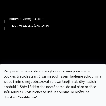
Kontakt
hotovebryle
@
gmail.com
+420 776 222 271 (9:00-16:30)
Facebook
Přijímáme online platby
Pro personalizaci obsahu a vyhodnocování používáme
cookies třetích stran. S vaším souhlasem budeme schopni na
webu i mimo něj zobrazovat relevantnější nabídky našich
produktů. Sběr těchto dat nezačneme, dokud nám nedáte
svůj souhlas. Pokud chcete udělit souhlas, klikněte na
tlačítko "Souhlasím".
Nový obchod s batohy, cestovními zavazadly, tašky a peněženky