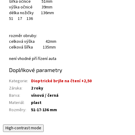
šířka očnice 51mm
výška očnicé 39mm
délka nožičky 136mm
51
17
136
rozměr obruby:
celková výška 42mm
celková šířka 135mm
není vhodné pří řízení auta
Doplňkové parametry
Kategorie
:
Dioptrické brýle na čtení +2,50
Záruka
:
2 roky
Barva
:
vínová / černá
Materiál
:
plast
Rozměry
:
51-17-136 mm
High-contrast mode