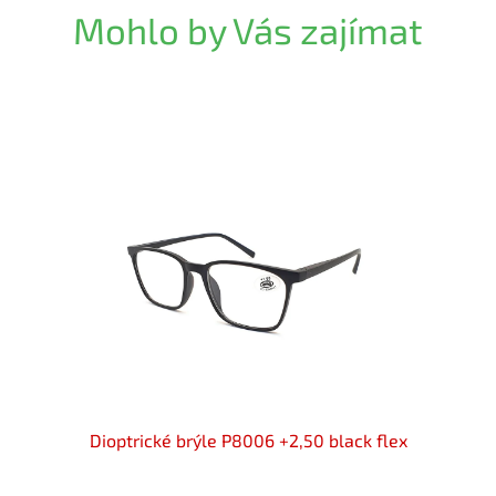
Mohlo by Vás zajímat
INE
Dioptrické brýle P8006 +2,50 black flex
Diop