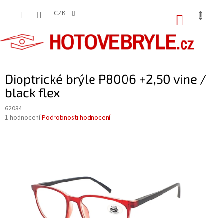
Přejít
na
CZK
NÁKUP
obsah
KOŠÍK
Dioptrické brýle P8006 +2,50 vine /
black flex
62034
Průměrné
1 hodnocení
Podrobnosti hodnocení
hodnocení
produktu
je
5,0
z
5
hvězdiček.