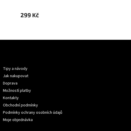
299 Kč
299 
Z
á
p
Informace pro vás
a
t
Tipy a návody
í
Jak nakupovat
Doprava
Možností platby
Kontakty
Obchodní podmínky
Podmínky ochrany osobních údajů
Moje objednávka