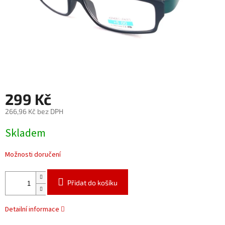
299 Kč
266,96 Kč bez DPH
Měrná
Skladem
cena:
Možnosti doručení
Přidat do košíku
Detailní informace