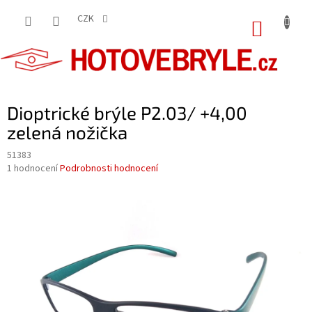
Přejít
na
CZK
NÁKUP
obsah
KOŠÍK
Dioptrické brýle P2.03/ +4,00
zelená nožička
51383
Průměrné
1 hodnocení
Podrobnosti hodnocení
hodnocení
produktu
je
5,0
z
5
hvězdiček.