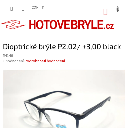
Přejít
na
CZK
NÁKUP
obsah
KOŠÍK
Dioptrické brýle P2.02/ +3,00 black
54146
Průměrné
1 hodnocení
Podrobnosti hodnocení
hodnocení
produktu
je
5,0
z
5
hvězdiček.