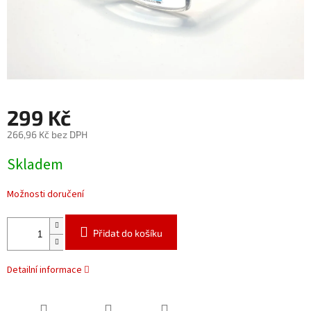
299 Kč
266,96 Kč bez DPH
Měrná
Skladem
cena:
Možnosti doručení
Přidat do košíku
Detailní informace