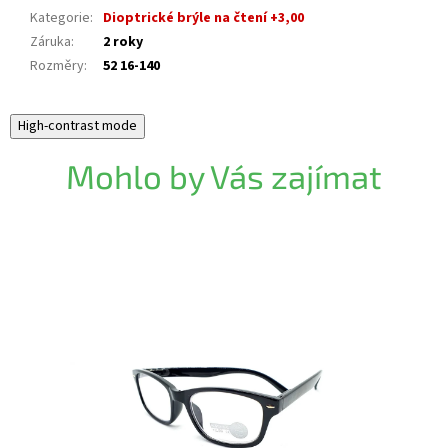
Kategorie
:
Dioptrické brýle na čtení +3,00
Záruka
:
2 roky
Rozměry
:
52 16-140
High-contrast mode
Mohlo by Vás zajímat