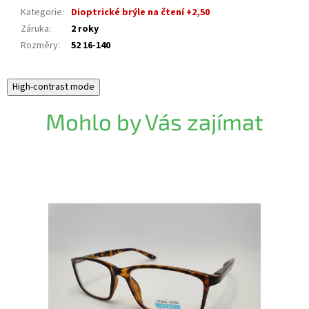
Kategorie
:
Dioptrické brýle na čtení +2,50
Záruka
:
2 roky
Rozměry
:
52 16-140
High-contrast mode
Mohlo by Vás zajímat