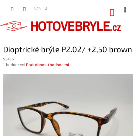
Přejít
na
CZK
NÁKUP
obsah
KOŠÍK
Dioptrické brýle P2.02/ +2,50 brown
51436
Průměrné
1 hodnocení
Podrobnosti hodnocení
hodnocení
produktu
je
5,0
z
5
hvězdiček.