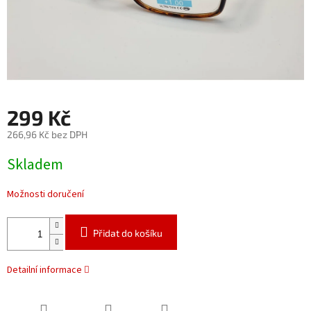
299 Kč
266,96 Kč bez DPH
Měrná
Skladem
cena:
Možnosti doručení
Přidat do košíku
Detailní informace