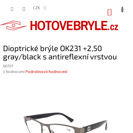
Přejít
na
CZK
NÁKUP
obsah
KOŠÍK
Dioptrické brýle OK231 +2,50
gray/black s antireflexní vrstvou
60707
Průměrné
1 hodnocení
Podrobnosti hodnocení
hodnocení
produktu
je
5,0
z
5
hvězdiček.