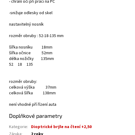
- chrání oči při práci na PC
-snižuje odlesky od skel
nastavitelný nosník
rozměr obruby : 52-18-135 mm
šířka nosníku 18mm
šířka očnice 52mm
délka nožičky 135mm
52
18
135
rozměr obruby:
celková výška 37mm
celková šířka 138mm
není vhodné pří řízení auta
Doplňkové parametry
Kategorie
:
Dioptrické brýle na čtení +2,50
Záruka
:
2 roky