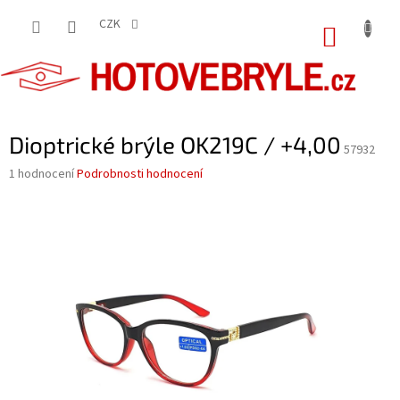
Přejít
na
CZK
NÁKUP
obsah
KOŠÍK
Dioptrické brýle OK219C / +4,00
57932
Průměrné
1 hodnocení
Podrobnosti hodnocení
hodnocení
produktu
je
5,0
z
5
hvězdiček.