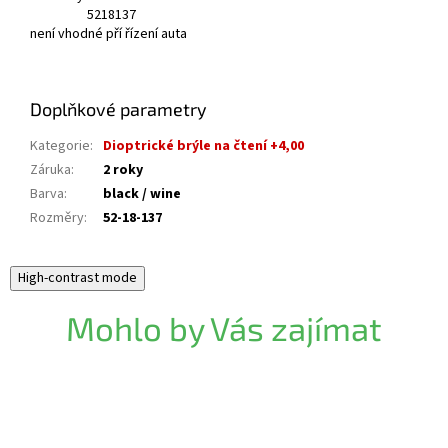
52
18
137
není vhodné pří řízení auta
Doplňkové parametry
Kategorie
:
Dioptrické brýle na čtení +4,00
Záruka
:
2 roky
Barva
:
black / wine
Rozměry
:
52-18-137
High-contrast mode
Mohlo by Vás zajímat