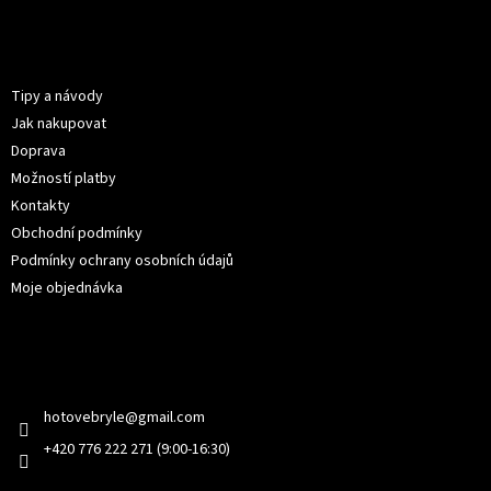
á
p
Informace pro vás
a
t
Tipy a návody
í
Jak nakupovat
Doprava
Možností platby
Kontakty
Obchodní podmínky
Podmínky ochrany osobních údajů
Moje objednávka
Kontakt
hotovebryle
@
gmail.com
+420 776 222 271 (9:00-16:30)