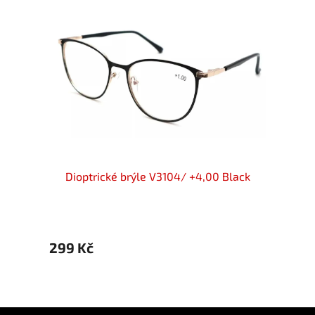
Dioptrické brýle V3104/ +4,00 Black
Dio
299 Kč
299 
Z