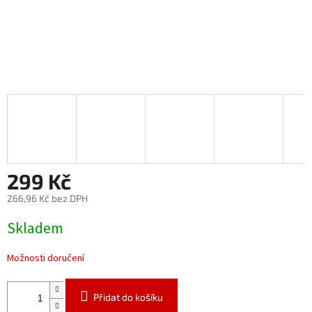
299 Kč
266,96 Kč bez DPH
Měrná
Skladem
cena:
Možnosti doručení
Přidat do košíku