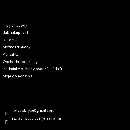
á
p
Informace pro vás
a
t
Tipy a návody
í
Jak nakupovat
Doprava
Možností platby
Kontakty
Obchodní podmínky
Podmínky ochrany osobních údajů
Moje objednávka
Kontakt
hotovebryle
@
gmail.com
+420 776 222 271 (9:00-16:30)