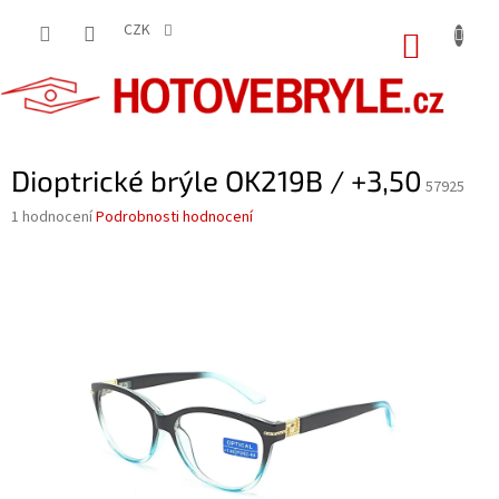
Přejít
na
CZK
NÁKUP
obsah
KOŠÍK
Dioptrické brýle OK219B / +3,50
57925
Průměrné
1 hodnocení
Podrobnosti hodnocení
hodnocení
produktu
je
5,0
z
5
hvězdiček.