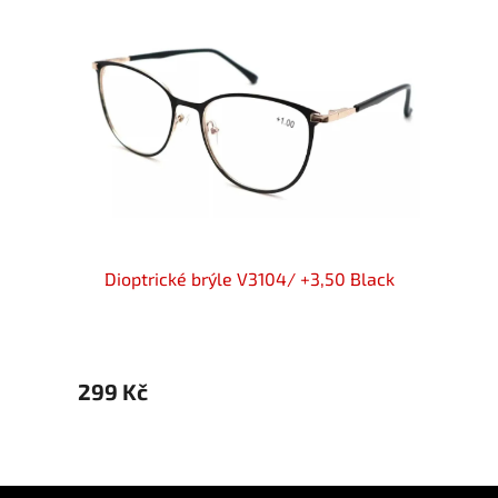
d/gold
Dioptrické brýle V3104/ +3,50 Black
Diop
299 Kč
299 
Z