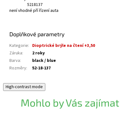
52
18
137
není vhodné pří řízení auta
Doplňkové parametry
Kategorie
:
Dioptrické brýle na čtení +3,50
Záruka
:
2 roky
Barva
:
black / blue
Rozměry
:
52-18-137
High-contrast mode
Mohlo by Vás zajímat