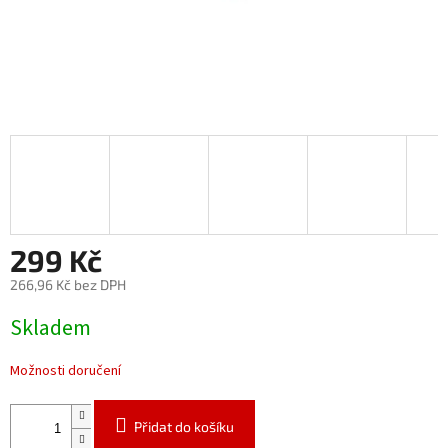
299 Kč
266,96 Kč bez DPH
Měrná
Skladem
cena:
Možnosti doručení
Přidat do košíku