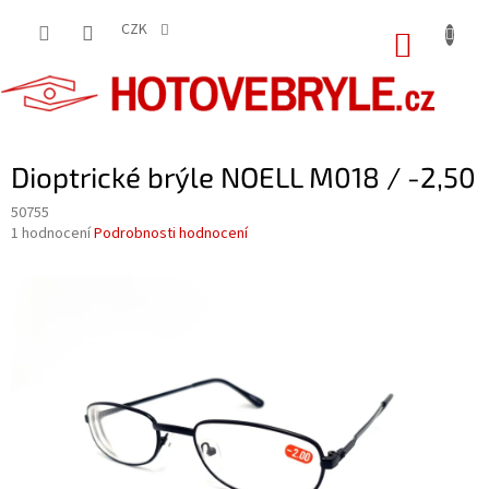
Přejít
na
CZK
NÁKUP
obsah
KOŠÍK
Dioptrické brýle NOELL M018 / -2,50
50755
Průměrné
1 hodnocení
Podrobnosti hodnocení
hodnocení
produktu
je
5,0
z
5
hvězdiček.