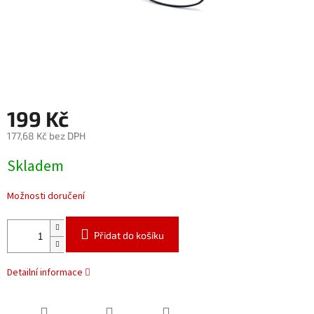
199 Kč
177,68 Kč bez DPH
Měrná
Skladem
cena:
Možnosti doručení
Přidat do košíku
Detailní informace