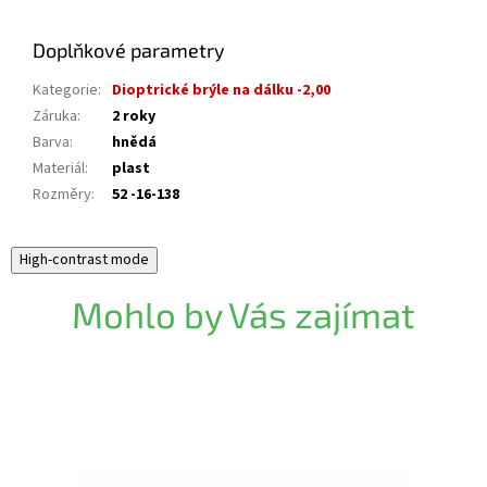
Doplňkové parametry
Kategorie
:
Dioptrické brýle na dálku -2,00
Záruka
:
2 roky
Barva
:
hnědá
Materiál
:
plast
Rozměry
:
52 -16-138
High-contrast mode
Mohlo by Vás zajímat