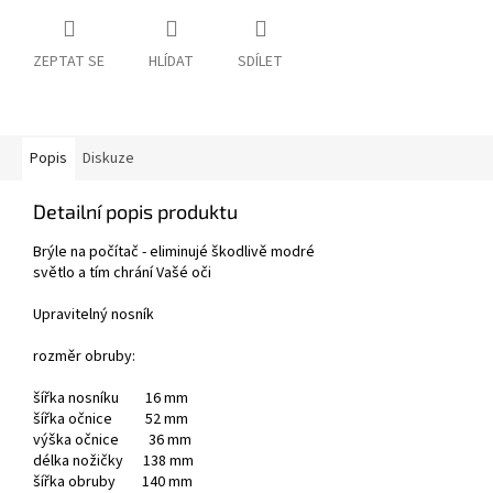
ZEPTAT SE
HLÍDAT
SDÍLET
Popis
Diskuze
Detailní popis produktu
Brýle na počítač - eliminujé škodlivě modré
světlo a tím chrání Vašé oči
Upravitelný nosník
rozměr obruby:
šířka nosníku 16 mm
šířka očnice 52 mm
výška očnice 36 mm
délka nožičky 138 mm
šířka obruby 140 mm