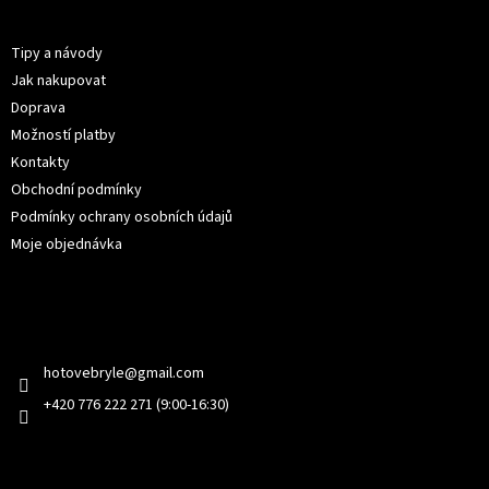
p
Informace pro vás
a
t
Tipy a návody
í
Jak nakupovat
Doprava
Možností platby
Kontakty
Obchodní podmínky
Podmínky ochrany osobních údajů
Moje objednávka
Kontakt
hotovebryle
@
gmail.com
+420 776 222 271 (9:00-16:30)