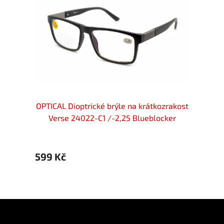
Diopt
599 
ost
OPTICAL Dioptrické brýle na krátkozrakost
5 Flex
Verse 24022-C1 /-2,25 Blueblocker
599 Kč
Z
á