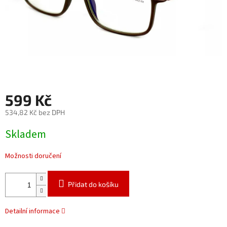
599 Kč
534,82 Kč bez DPH
Měrná
Skladem
cena:
Možnosti doručení
Přidat do košíku
Detailní informace