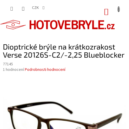
Přejít
na
CZK
NÁKUP
obsah
KOŠÍK
Dioptrické brýle na krátkozrakost
Verse 20126S-C2/-2,25 Blueblocker
77145
Průměrné
1 hodnocení
Podrobnosti hodnocení
hodnocení
produktu
je
5,0
z
5
hvězdiček.